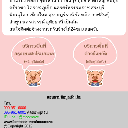
บ้านโป่ง พัทยา อุดรธานี ปราจีนบุรี อุบล หาดใหญ่ ลพบุรี
ศรีราชา โคราช ภูเก็ต นครศรีธรรรมราช สระบุรี
พิษณุโลก เชียงใหม่ สุราษฎร์ธานี ร้อยเอ็ด กาฬสินธุ์
ลำพูน นครสวรรค์ อุทัยธานี เป็นต้น
สนใจติดต่อจ้างงานรถรับจ้างได้24ชม.เลยครับ
สอบถามข้อมูลเพิ่มเติม
โทร.
090-951-6006
095-961-6001
ติดต่อหมูครับ
ID Line : @moomove
www.facebook.com/moomove
@Copyright 2012