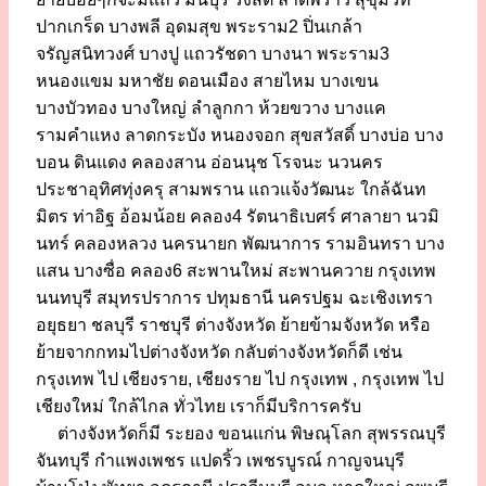
ปากเกร็ด บางพลี อุดมสุข พระราม2 ปิ่นเกล้า
จรัญสนิทวงศ์ บางปู แถวรัชดา บางนา พระราม3
หนองแขม มหาชัย ดอนเมือง สายไหม บางเขน
บางบัวทอง บางใหญ่ ลำลูกกา ห้วยขวาง บางแค
รามคำแหง ลาดกระบัง หนองจอก สุขสวัสดิ์ บางบ่อ บาง
บอน ดินแดง คลองสาน อ่อนนุช โรจนะ นวนคร
ประชาอุทิศทุ่งครุ สามพราน แถวแจ้งวัฒนะ ใกล้ฉันท
มิตร ท่าอิฐ อ้อมน้อย คลอง4 รัตนาธิเบศร์ ศาลายา นวมิ
นทร์ คลองหลวง นครนายก พัฒนาการ รามอินทรา บาง
แสน บางซื่อ คลอง6 สะพานใหม่ สะพานควาย กรุงเทพ
นนทบุรี สมุทรปราการ ปทุมธานี นครปฐม ฉะเชิงเทรา
อยุธยา ชลบุรี ราชบุรี ต่างจังหวัด ย้ายข้ามจังหวัด หรือ
ย้ายจากกทมไปต่างจังหวัด กลับต่างจังหวัดก็ดี เช่น
กรุงเทพ ไป เชียงราย, เชียงราย ไป กรุงเทพ , กรุงเทพ ไป
เชียงใหม่ ใกล้ไกล ทั่วไทย เราก็มีบริการครับ
ต่างจังหวัดก็มี ระยอง ขอนแก่น พิษณุโลก สุพรรณบุรี
จันทบุรี กำแพงเพชร แปดริ้ว เพชรบูรณ์ กาญจนบุรี