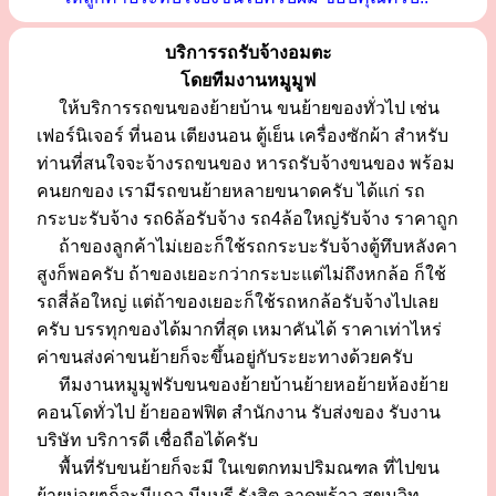
บริการรถรับจ้างอมตะ
โดยทีมงานหมูมูฟ
ให้บริการรถขนของย้ายบ้าน ขนย้ายของทั่วไป เช่น
เฟอร์นิเจอร์ ที่นอน เตียงนอน ตู้เย็น เครื่องซักผ้า สำหรับ
ท่านที่สนใจจะจ้างรถขนของ หารถรับจ้างขนของ พร้อม
คนยกของ เรามีรถขนย้ายหลายขนาดครับ ได้แก่ รถ
กระบะรับจ้าง รถ6ล้อรับจ้าง รถ4ล้อใหญ่รับจ้าง ราคาถูก
ถ้าของลูกค้าไม่เยอะก็ใช้รถกระบะรับจ้างตู้ทึบหลังคา
สูงก็พอครับ ถ้าของเยอะกว่ากระบะแต่ไม่ถึงหกล้อ ก็ใช้
รถสี่ล้อใหญ่ แต่ถ้าของเยอะก็ใช้รถหกล้อรับจ้างไปเลย
ครับ บรรทุกของได้มากที่สุด เหมาคันได้ ราคาเท่าไหร่
ค่าขนส่งค่าขนย้ายก็จะขึ้นอยู่กับระยะทางด้วยครับ
ทีมงานหมูมูฟรับขนของย้ายบ้านย้ายหอย้ายห้องย้าย
คอนโดทั่วไป ย้ายออฟฟิต สำนักงาน รับส่งของ รับงาน
บริษัท บริการดี เชื่อถือได้ครับ
พื้นที่รับขนย้ายก็จะมี ในเขตกทมปริมณฑล ที่ไปขน
ย้ายบ่อยๆก็จะมีแถว มีนบุรี รังสิต ลาดพร้าว สุขุมวิท