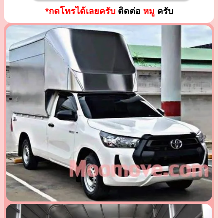
*กดโทรได้เลยครับ
ติดต่อ
หมู
ครับ