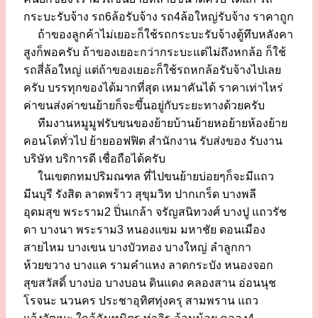
กระบะรับจ้าง รถ6ล้อรับจ้าง รถ4ล้อใหญ่รับจ้าง ราคาถูก
ถ้าของลูกค้าไม่เยอะก็ใช้รถกระบะรับจ้างตู้ทึบหลังคา
สูงก็พอครับ ถ้าของเยอะกว่ากระบะแต่ไม่ถึงหกล้อ ก็ใช้
รถสี่ล้อใหญ่ แต่ถ้าของเยอะก็ใช้รถหกล้อรับจ้างไปเลย
ครับ บรรทุกของได้มากที่สุด เหมาคันได้ ราคาเท่าไหร่
ค่าขนส่งค่าขนย้ายก็จะขึ้นอยู่กับระยะทางด้วยครับ
ทีมงานหมูมูฟรับขนของย้ายบ้านย้ายหอย้ายห้องย้าย
คอนโดทั่วไป ย้ายออฟฟิต สำนักงาน รับส่งของ รับงาน
บริษัท บริการดี เชื่อถือได้ครับ
ในเขตกทมปริมณฑล ที่ไปขนย้ายบ่อยๆก็จะมีแถว
มีนบุรี รังสิต ลาดพร้าว สุขุมวิท ปากเกร็ด บางพลี
อุดมสุข พระราม2 ปิ่นเกล้า จรัญสนิทวงศ์ บางปู แถวรัช
ดา บางนา พระราม3 หนองแขม มหาชัย ดอนเมือง
สายไหม บางเขน บางบัวทอง บางใหญ่ ลำลูกกา
ห้วยขวาง บางแค รามคำแหง ลาดกระบัง หนองจอก
สุขสวัสดิ์ บางบ่อ บางบอน ดินแดง คลองสาน อ่อนนุช
โรจนะ นวนคร ประชาอุทิศทุ่งครุ สามพราน แถว