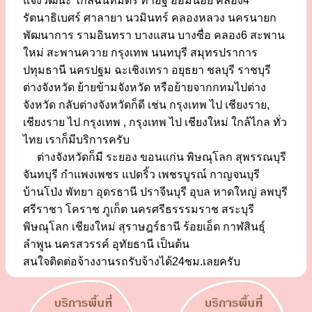
แจ้งวัฒนะ ใกล้ฉันทมิตร ท่าอิฐ อ้อมน้อย คลอง4
รัตนาธิเบศร์ ศาลายา นวมินทร์ คลองหลวง นครนายก
พัฒนาการ รามอินทรา บางแสน บางซื่อ คลอง6 สะพาน
ใหม่ สะพานควาย กรุงเทพ นนทบุรี สมุทรปราการ
ปทุมธานี นครปฐม ฉะเชิงเทรา อยุธยา ชลบุรี ราชบุรี
ต่างจังหวัด ย้ายข้ามจังหวัด หรือย้ายจากกทมไปต่าง
จังหวัด กลับต่างจังหวัดก็ดี เช่น กรุงเทพ ไป เชียงราย,
เชียงราย ไป กรุงเทพ , กรุงเทพ ไป เชียงใหม่ ใกล้ไกล ทั่ว
ไทย เราก็มีบริการครับ
ต่างจังหวัดก็มี ระยอง ขอนแก่น พิษณุโลก สุพรรณบุรี
จันทบุรี กำแพงเพชร แปดริ้ว เพชรบูรณ์ กาญจนบุรี
บ้านโป่ง พัทยา อุดรธานี ปราจีนบุรี อุบล หาดใหญ่ ลพบุรี
ศรีราชา โคราช ภูเก็ต นครศรีธรรรมราช สระบุรี
พิษณุโลก เชียงใหม่ สุราษฎร์ธานี ร้อยเอ็ด กาฬสินธุ์
ลำพูน นครสวรรค์ อุทัยธานี เป็นต้น
สนใจติดต่อจ้างงานรถรับจ้างได้24ชม.เลยครับ