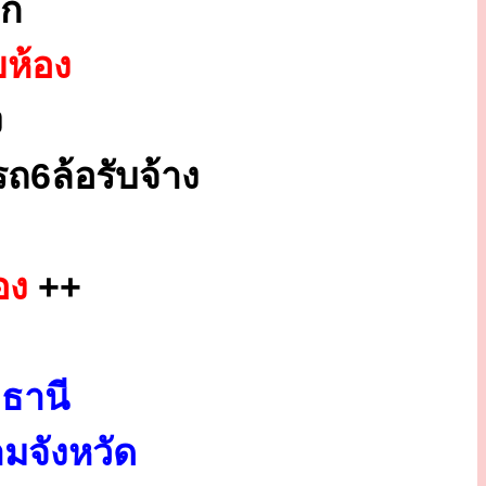
ูก
ยห้อง
ง
ถ6ล้อรับจ้าง
อง
++
ธานี
มจังหวัด