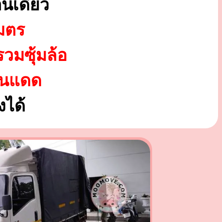
นเดียว
มตร
รวมซุ้มล้อ
ันแดด
ได้