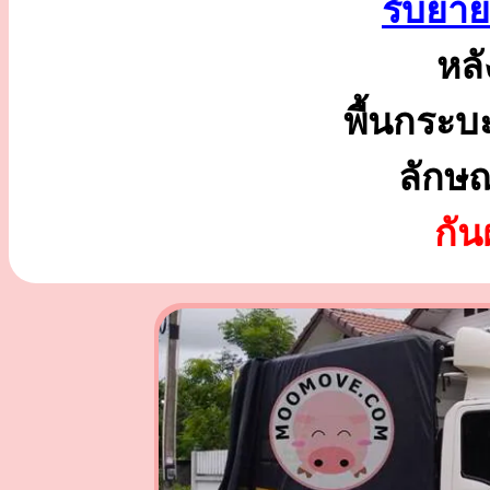
รับย้า
หลั
พื้นกระบ
ลักษ
กั