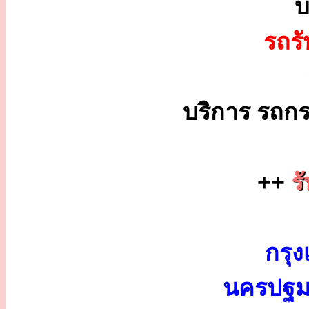
บ
รถร
บริการ รถกร
++
ร
กรุง
นครปฐม 