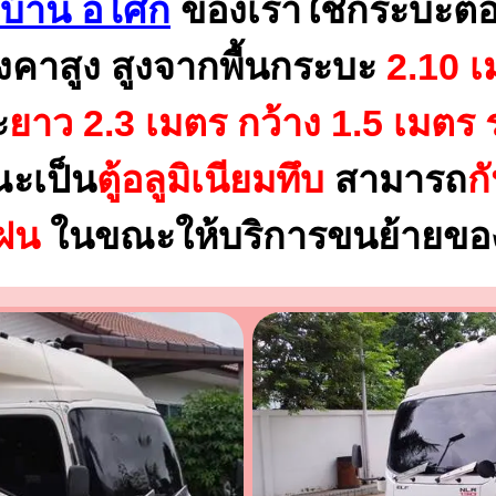
ยบ้าน อโศก
ของเราใช้กระบะตอ
งคาสูง สูงจากพื้นกระบะ
2.10 เ
ะ
ยาว 2.3 เมตร
กว้าง 1.5 เมตร 
ณะเป็น
ตู้อลูมิเนียมทึบ
สามารถ
ก
นฝน
ในขณะให้บริการขนย้ายของ