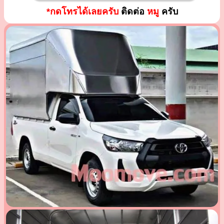
*กดโทรได้เลยครับ
ติดต่อ
หมู
ครับ