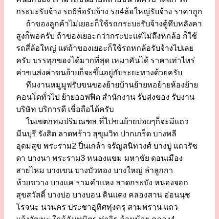
กระบะรับจ้าง รถ6ล้อรับจ้าง รถ4ล้อใหญ่รับจ้าง ราคาถูก
ถ้าของลูกค้าไม่เยอะก็ใช้รถกระบะรับจ้างตู้ทึบหลังคา
สูงก็พอครับ ถ้าของเยอะกว่ากระบะแต่ไม่ถึงหกล้อ ก็ใช้
รถสี่ล้อใหญ่ แต่ถ้าของเยอะก็ใช้รถหกล้อรับจ้างไปเลย
ครับ บรรทุกของได้มากที่สุด เหมาคันได้ ราคาเท่าไหร่
ค่าขนส่งค่าขนย้ายก็จะขึ้นอยู่กับระยะทางด้วยครับ
ทีมงานหมูมูฟรับขนของย้ายบ้านย้ายหอย้ายห้องย้าย
คอนโดทั่วไป ย้ายออฟฟิต สำนักงาน รับส่งของ รับงาน
บริษัท บริการดี เชื่อถือได้ครับ
ในเขตกทมปริมณฑล ที่ไปขนย้ายบ่อยๆก็จะมีแถว
มีนบุรี รังสิต ลาดพร้าว สุขุมวิท ปากเกร็ด บางพลี
อุดมสุข พระราม2 ปิ่นเกล้า จรัญสนิทวงศ์ บางปู แถวรัช
ดา บางนา พระราม3 หนองแขม มหาชัย ดอนเมือง
สายไหม บางเขน บางบัวทอง บางใหญ่ ลำลูกกา
ห้วยขวาง บางแค รามคำแหง ลาดกระบัง หนองจอก
สุขสวัสดิ์ บางบ่อ บางบอน ดินแดง คลองสาน อ่อนนุช
โรจนะ นวนคร ประชาอุทิศทุ่งครุ สามพราน แถว