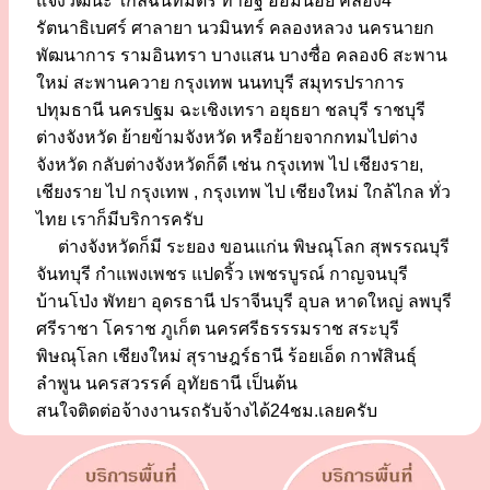
แจ้งวัฒนะ ใกล้ฉันทมิตร ท่าอิฐ อ้อมน้อย คลอง4
รัตนาธิเบศร์ ศาลายา นวมินทร์ คลองหลวง นครนายก
พัฒนาการ รามอินทรา บางแสน บางซื่อ คลอง6 สะพาน
ใหม่ สะพานควาย กรุงเทพ นนทบุรี สมุทรปราการ
ปทุมธานี นครปฐม ฉะเชิงเทรา อยุธยา ชลบุรี ราชบุรี
ต่างจังหวัด ย้ายข้ามจังหวัด หรือย้ายจากกทมไปต่าง
จังหวัด กลับต่างจังหวัดก็ดี เช่น กรุงเทพ ไป เชียงราย,
เชียงราย ไป กรุงเทพ , กรุงเทพ ไป เชียงใหม่ ใกล้ไกล ทั่ว
ไทย เราก็มีบริการครับ
ต่างจังหวัดก็มี ระยอง ขอนแก่น พิษณุโลก สุพรรณบุรี
จันทบุรี กำแพงเพชร แปดริ้ว เพชรบูรณ์ กาญจนบุรี
บ้านโป่ง พัทยา อุดรธานี ปราจีนบุรี อุบล หาดใหญ่ ลพบุรี
ศรีราชา โคราช ภูเก็ต นครศรีธรรรมราช สระบุรี
พิษณุโลก เชียงใหม่ สุราษฎร์ธานี ร้อยเอ็ด กาฬสินธุ์
ลำพูน นครสวรรค์ อุทัยธานี เป็นต้น
สนใจติดต่อจ้างงานรถรับจ้างได้24ชม.เลยครับ