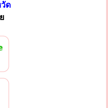
หวัด
ทย