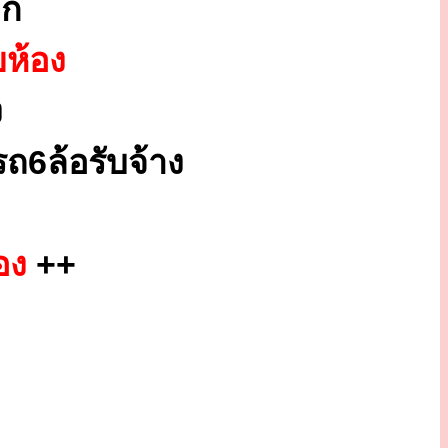
ูก
ยห้อง
ง
ถ6ล้อรับจ้าง
อง
++