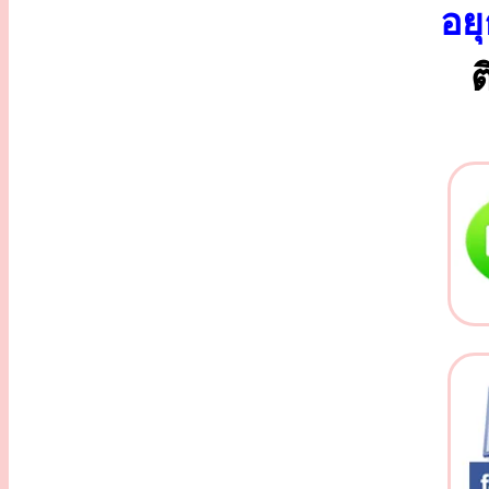
อยุ
ต