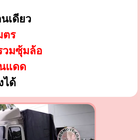
นเดียว
มตร
รวมซุ้มล้อ
ันแดด
ได้