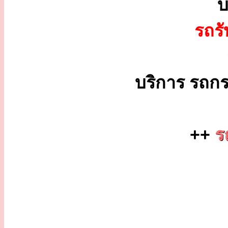
บ
รถร
บริการ รถกร
++
ร