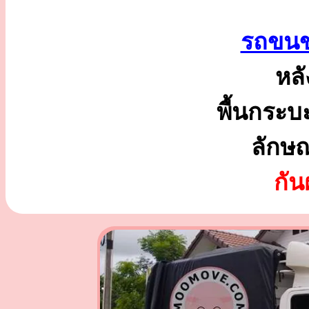
รถขนข
หลั
พื้นกระบ
ลักษ
กั