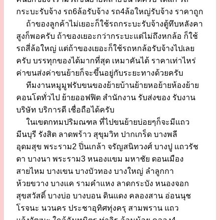
กระบะรับจ้าง รถ6ล้อรับจ้าง รถ4ล้อใหญ่รับจ้าง ราคาถูก
ถ้าของลูกค้าไม่เยอะก็ใช้รถกระบะรับจ้างตู้ทึบหลังคา
สูงก็พอครับ ถ้าของเยอะกว่ากระบะแต่ไม่ถึงหกล้อ ก็ใช้
รถสี่ล้อใหญ่ แต่ถ้าของเยอะก็ใช้รถหกล้อรับจ้างไปเลย
ครับ บรรทุกของได้มากที่สุด เหมาคันได้ ราคาเท่าไหร่
ค่าขนส่งค่าขนย้ายก็จะขึ้นอยู่กับระยะทางด้วยครับ
ทีมงานหมูมูฟรับขนของย้ายบ้านย้ายหอย้ายห้องย้าย
คอนโดทั่วไป ย้ายออฟฟิต สำนักงาน รับส่งของ รับงาน
บริษัท บริการดี เชื่อถือได้ครับ
ในเขตกทมปริมณฑล ที่ไปขนย้ายบ่อยๆก็จะมีแถว
มีนบุรี รังสิต ลาดพร้าว สุขุมวิท ปากเกร็ด บางพลี
อุดมสุข พระราม2 ปิ่นเกล้า จรัญสนิทวงศ์ บางปู แถวรัช
ดา บางนา พระราม3 หนองแขม มหาชัย ดอนเมือง
สายไหม บางเขน บางบัวทอง บางใหญ่ ลำลูกกา
ห้วยขวาง บางแค รามคำแหง ลาดกระบัง หนองจอก
สุขสวัสดิ์ บางบ่อ บางบอน ดินแดง คลองสาน อ่อนนุช
โรจนะ นวนคร ประชาอุทิศทุ่งครุ สามพราน แถว