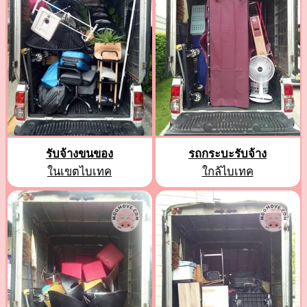
รับจ้างขนของ
รถกระบะรับจ้าง
ในเขตไบเทค
ใกล้ไบเทค