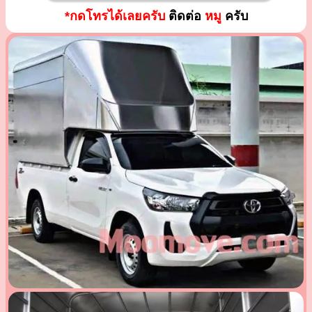
*กดโทรได้เลยครับ
ติดต่อ
หมู
ครับ