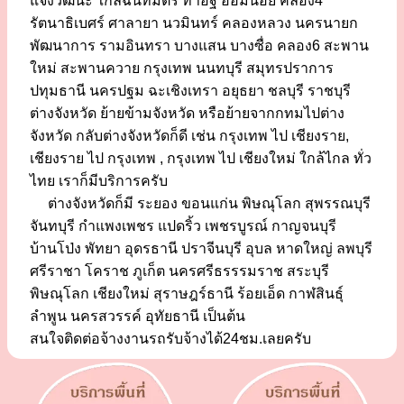
แจ้งวัฒนะ ใกล้ฉันทมิตร ท่าอิฐ อ้อมน้อย คลอง4
รัตนาธิเบศร์ ศาลายา นวมินทร์ คลองหลวง นครนายก
พัฒนาการ รามอินทรา บางแสน บางซื่อ คลอง6 สะพาน
ใหม่ สะพานควาย กรุงเทพ นนทบุรี สมุทรปราการ
ปทุมธานี นครปฐม ฉะเชิงเทรา อยุธยา ชลบุรี ราชบุรี
ต่างจังหวัด ย้ายข้ามจังหวัด หรือย้ายจากกทมไปต่าง
จังหวัด กลับต่างจังหวัดก็ดี เช่น กรุงเทพ ไป เชียงราย,
เชียงราย ไป กรุงเทพ , กรุงเทพ ไป เชียงใหม่ ใกล้ไกล ทั่ว
ไทย เราก็มีบริการครับ
ต่างจังหวัดก็มี ระยอง ขอนแก่น พิษณุโลก สุพรรณบุรี
จันทบุรี กำแพงเพชร แปดริ้ว เพชรบูรณ์ กาญจนบุรี
บ้านโป่ง พัทยา อุดรธานี ปราจีนบุรี อุบล หาดใหญ่ ลพบุรี
ศรีราชา โคราช ภูเก็ต นครศรีธรรรมราช สระบุรี
พิษณุโลก เชียงใหม่ สุราษฎร์ธานี ร้อยเอ็ด กาฬสินธุ์
ลำพูน นครสวรรค์ อุทัยธานี เป็นต้น
สนใจติดต่อจ้างงานรถรับจ้างได้24ชม.เลยครับ