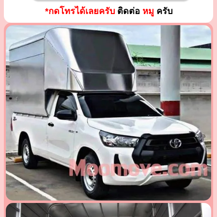
*กดโทรได้เลยครับ
ติดต่อ
หมู
ครับ