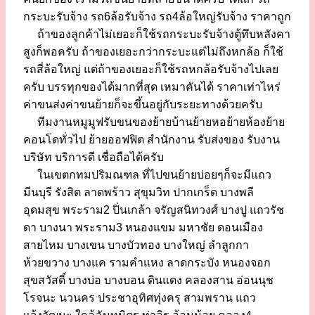
กระบะรับจ้าง รถ6ล้อรับจ้าง รถ4ล้อใหญ่รับจ้าง ราคาถูก
ถ้าของลูกค้าไม่เยอะก็ใช้รถกระบะรับจ้างตู้ทึบหลังคา
สูงก็พอครับ ถ้าของเยอะกว่ากระบะแต่ไม่ถึงหกล้อ ก็ใช้
รถสี่ล้อใหญ่ แต่ถ้าของเยอะก็ใช้รถหกล้อรับจ้างไปเลย
ครับ บรรทุกของได้มากที่สุด เหมาคันได้ ราคาเท่าไหร่
ค่าขนส่งค่าขนย้ายก็จะขึ้นอยู่กับระยะทางด้วยครับ
ทีมงานหมูมูฟรับขนของย้ายบ้านย้ายหอย้ายห้องย้าย
คอนโดทั่วไป ย้ายออฟฟิต สำนักงาน รับส่งของ รับงาน
บริษัท บริการดี เชื่อถือได้ครับ
ในเขตกทมปริมณฑล ที่ไปขนย้ายบ่อยๆก็จะมีแถว
มีนบุรี รังสิต ลาดพร้าว สุขุมวิท ปากเกร็ด บางพลี
อุดมสุข พระราม2 ปิ่นเกล้า จรัญสนิทวงศ์ บางปู แถวรัช
ดา บางนา พระราม3 หนองแขม มหาชัย ดอนเมือง
สายไหม บางเขน บางบัวทอง บางใหญ่ ลำลูกกา
ห้วยขวาง บางแค รามคำแหง ลาดกระบัง หนองจอก
สุขสวัสดิ์ บางบ่อ บางบอน ดินแดง คลองสาน อ่อนนุช
โรจนะ นวนคร ประชาอุทิศทุ่งครุ สามพราน แถว