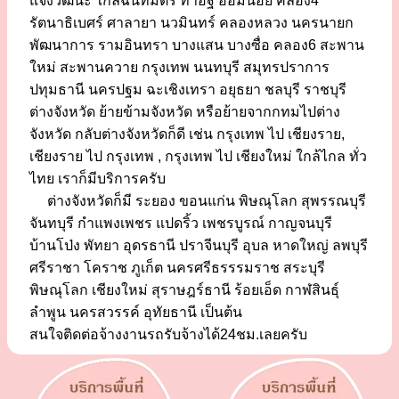
แจ้งวัฒนะ ใกล้ฉันทมิตร ท่าอิฐ อ้อมน้อย คลอง4
รัตนาธิเบศร์ ศาลายา นวมินทร์ คลองหลวง นครนายก
พัฒนาการ รามอินทรา บางแสน บางซื่อ คลอง6 สะพาน
ใหม่ สะพานควาย กรุงเทพ นนทบุรี สมุทรปราการ
ปทุมธานี นครปฐม ฉะเชิงเทรา อยุธยา ชลบุรี ราชบุรี
ต่างจังหวัด ย้ายข้ามจังหวัด หรือย้ายจากกทมไปต่าง
จังหวัด กลับต่างจังหวัดก็ดี เช่น กรุงเทพ ไป เชียงราย,
เชียงราย ไป กรุงเทพ , กรุงเทพ ไป เชียงใหม่ ใกล้ไกล ทั่ว
ไทย เราก็มีบริการครับ
ต่างจังหวัดก็มี ระยอง ขอนแก่น พิษณุโลก สุพรรณบุรี
จันทบุรี กำแพงเพชร แปดริ้ว เพชรบูรณ์ กาญจนบุรี
บ้านโป่ง พัทยา อุดรธานี ปราจีนบุรี อุบล หาดใหญ่ ลพบุรี
ศรีราชา โคราช ภูเก็ต นครศรีธรรรมราช สระบุรี
พิษณุโลก เชียงใหม่ สุราษฎร์ธานี ร้อยเอ็ด กาฬสินธุ์
ลำพูน นครสวรรค์ อุทัยธานี เป็นต้น
สนใจติดต่อจ้างงานรถรับจ้างได้24ชม.เลยครับ