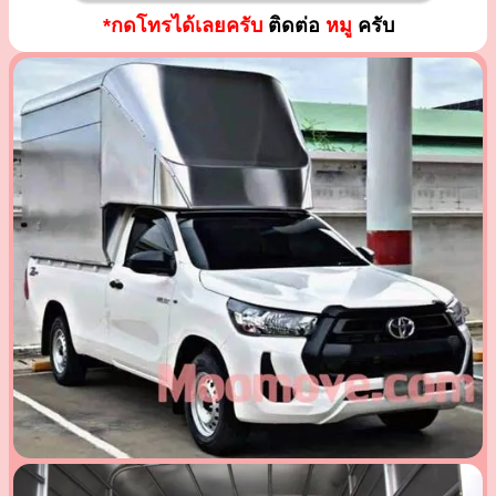
*กดโทรได้เลยครับ
ติดต่อ
หมู
ครับ