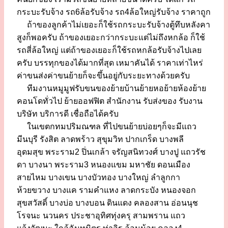
กระบะรับจ้าง รถ6ล้อรับจ้าง รถ4ล้อใหญ่รับจ้าง ราคาถูก
ถ้าของลูกค้าไม่เยอะก็ใช้รถกระบะรับจ้างตู้ทึบหลังคา
สูงก็พอครับ ถ้าของเยอะกว่ากระบะแต่ไม่ถึงหกล้อ ก็ใช้
รถสี่ล้อใหญ่ แต่ถ้าของเยอะก็ใช้รถหกล้อรับจ้างไปเลย
ครับ บรรทุกของได้มากที่สุด เหมาคันได้ ราคาเท่าไหร่
ค่าขนส่งค่าขนย้ายก็จะขึ้นอยู่กับระยะทางด้วยครับ
ทีมงานหมูมูฟรับขนของย้ายบ้านย้ายหอย้ายห้องย้าย
คอนโดทั่วไป ย้ายออฟฟิต สำนักงาน รับส่งของ รับงาน
บริษัท บริการดี เชื่อถือได้ครับ
ในเขตกทมปริมณฑล ที่ไปขนย้ายบ่อยๆก็จะมีแถว
มีนบุรี รังสิต ลาดพร้าว สุขุมวิท ปากเกร็ด บางพลี
อุดมสุข พระราม2 ปิ่นเกล้า จรัญสนิทวงศ์ บางปู แถวรัช
ดา บางนา พระราม3 หนองแขม มหาชัย ดอนเมือง
สายไหม บางเขน บางบัวทอง บางใหญ่ ลำลูกกา
ห้วยขวาง บางแค รามคำแหง ลาดกระบัง หนองจอก
สุขสวัสดิ์ บางบ่อ บางบอน ดินแดง คลองสาน อ่อนนุช
โรจนะ นวนคร ประชาอุทิศทุ่งครุ สามพราน แถว