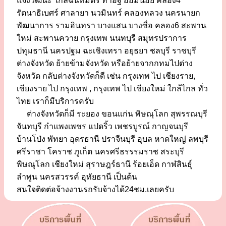
แจ้งวัฒนะ ใกล้ฉันทมิตร ท่าอิฐ อ้อมน้อย คลอง4
รัตนาธิเบศร์ ศาลายา นวมินทร์ คลองหลวง นครนายก
พัฒนาการ รามอินทรา บางแสน บางซื่อ คลอง6 สะพาน
ใหม่ สะพานควาย กรุงเทพ นนทบุรี สมุทรปราการ
ปทุมธานี นครปฐม ฉะเชิงเทรา อยุธยา ชลบุรี ราชบุรี
ต่างจังหวัด ย้ายข้ามจังหวัด หรือย้ายจากกทมไปต่าง
จังหวัด กลับต่างจังหวัดก็ดี เช่น กรุงเทพ ไป เชียงราย,
เชียงราย ไป กรุงเทพ , กรุงเทพ ไป เชียงใหม่ ใกล้ไกล ทั่ว
ไทย เราก็มีบริการครับ
ต่างจังหวัดก็มี ระยอง ขอนแก่น พิษณุโลก สุพรรณบุรี
จันทบุรี กำแพงเพชร แปดริ้ว เพชรบูรณ์ กาญจนบุรี
บ้านโป่ง พัทยา อุดรธานี ปราจีนบุรี อุบล หาดใหญ่ ลพบุรี
ศรีราชา โคราช ภูเก็ต นครศรีธรรรมราช สระบุรี
พิษณุโลก เชียงใหม่ สุราษฎร์ธานี ร้อยเอ็ด กาฬสินธุ์
ลำพูน นครสวรรค์ อุทัยธานี เป็นต้น
สนใจติดต่อจ้างงานรถรับจ้างได้24ชม.เลยครับ