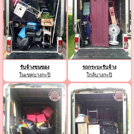
รับจ้างขนของ
รถกระบะรับจ้าง
ในเขตบางกะปิ
ใกล้บางกะปิ