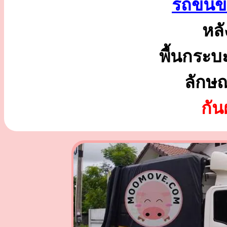
รถขนข
หลั
พื้นกระบ
ลักษ
กั