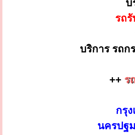
บ
รถร
บริการ รถกร
++
ร
กรุง
นครปฐม 