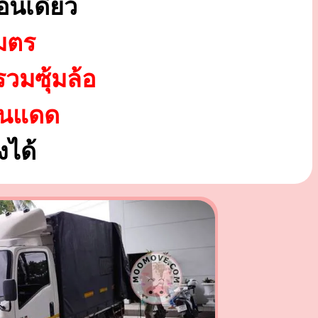
อนเดียว
มตร
รวมซุ้มล้อ
ันแดด
ได้