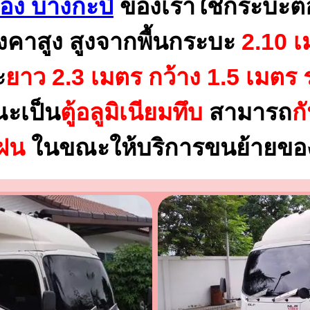
อง บางกะปิ
ของเราใช้กระบะต
งคาสูง สูงจากพื้นกระบะ
2.10 เ
ะ
ยาว 2.3 เมตร
กว้าง 1.5 เมตร 
ณะเป็น
ตู้อลูมิเนียมทึบ
สามารถ
ก
นฝน
ในขณะให้บริการขนย้ายของ