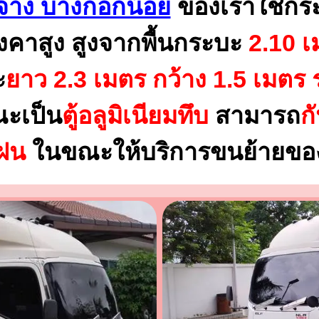
จ้าง บางกอกน้อย
ของเราใช้กร
งคาสูง สูงจากพื้นกระบะ
2.10 เ
ะ
ยาว 2.3 เมตร
กว้าง 1.5 เมตร 
ณะเป็น
ตู้อลูมิเนียมทึบ
สามารถ
ก
นฝน
ในขณะให้บริการขนย้ายของ