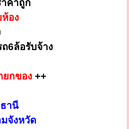
าคาถูก
ยห้อง
ง
ถ6ล้อรับจ้าง
็กยกของ
++
ธานี
มจังหวัด