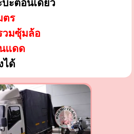
ะบะตอนเดียว
มตร
รวมซุ้มล้อ
ันแดด
ได้