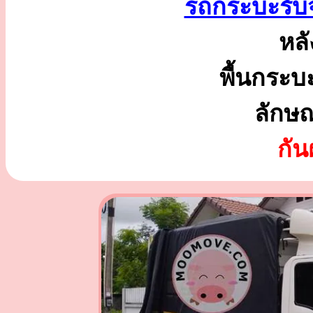
รถกระบะรับ
หลั
พื้นกระบ
ลักษ
กั