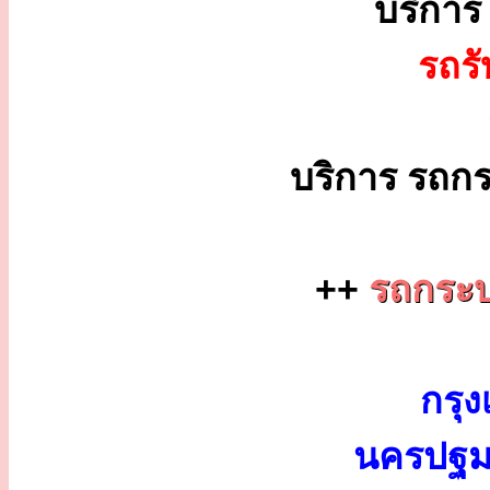
บริกา
รถร
บริการ รถกร
++
รถกระบ
กรุง
นครปฐม 