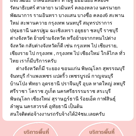
แจ้งวัฒนะ ใกล้ฉันทมิตร ท่าอิฐ อ้อมน้อย คลอง4
รัตนาธิเบศร์ ศาลายา นวมินทร์ คลองหลวง นครนายก
พัฒนาการ รามอินทรา บางแสน บางซื่อ คลอง6 สะพาน
ใหม่ สะพานควาย กรุงเทพ นนทบุรี สมุทรปราการ
ปทุมธานี นครปฐม ฉะเชิงเทรา อยุธยา ชลบุรี ราชบุรี
ต่างจังหวัด ย้ายข้ามจังหวัด หรือย้ายจากกทมไปต่าง
จังหวัด กลับต่างจังหวัดก็ดี เช่น กรุงเทพ ไป เชียงราย,
เชียงราย ไป กรุงเทพ , กรุงเทพ ไป เชียงใหม่ ใกล้ไกล ทั่ว
ไทย เราก็มีบริการครับ
ต่างจังหวัดก็มี ระยอง ขอนแก่น พิษณุโลก สุพรรณบุรี
จันทบุรี กำแพงเพชร แปดริ้ว เพชรบูรณ์ กาญจนบุรี
บ้านโป่ง พัทยา อุดรธานี ปราจีนบุรี อุบล หาดใหญ่ ลพบุรี
ศรีราชา โคราช ภูเก็ต นครศรีธรรรมราช สระบุรี
พิษณุโลก เชียงใหม่ สุราษฎร์ธานี ร้อยเอ็ด กาฬสินธุ์
ลำพูน นครสวรรค์ อุทัยธานี เป็นต้น
สนใจติดต่อจ้างงานรถรับจ้างได้24ชม.เลยครับ