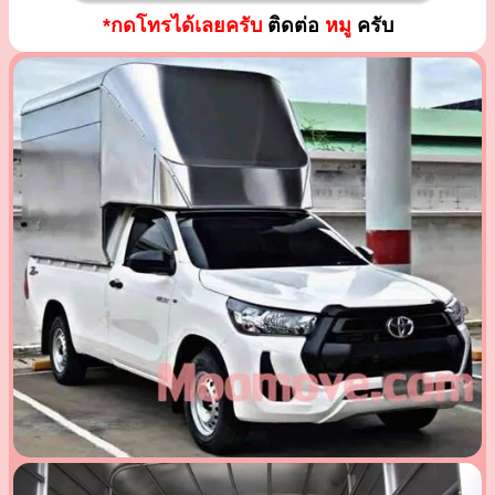
*กดโทรได้เลยครับ
ติดต่อ
หมู
ครับ