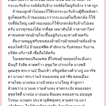
กระบะรับจ้าง รถ6ล้อรับจ้าง รถ4ล้อใหญ่รับจ้าง ราคาถูก
ถ้าของลูกค้าไม่เยอะก็ใช้รถกระบะรับจ้างตู้ทึบหลังคา
สูงก็พอครับ ถ้าของเยอะกว่ากระบะแต่ไม่ถึงหกล้อ ก็ใช้
รถสี่ล้อใหญ่ แต่ถ้าของเยอะก็ใช้รถหกล้อรับจ้างไปเลย
ครับ บรรทุกของได้มากที่สุด เหมาคันได้ ราคาเท่าไหร่
ค่าขนส่งค่าขนย้ายก็จะขึ้นอยู่กับระยะทางด้วยครับ
ทีมงานหมูมูฟรับขนของย้ายบ้านย้ายหอย้ายห้องย้าย
คอนโดทั่วไป ย้ายออฟฟิต สำนักงาน รับส่งของ รับงาน
บริษัท บริการดี เชื่อถือได้ครับ
ในเขตกทมปริมณฑล ที่ไปขนย้ายบ่อยๆก็จะมีแถว
มีนบุรี รังสิต ลาดพร้าว สุขุมวิท ปากเกร็ด บางพลี
อุดมสุข พระราม2 ปิ่นเกล้า จรัญสนิทวงศ์ บางปู แถวรัช
ดา บางนา พระราม3 หนองแขม มหาชัย ดอนเมือง
สายไหม บางเขน บางบัวทอง บางใหญ่ ลำลูกกา
ห้วยขวาง บางแค รามคำแหง ลาดกระบัง หนองจอก
สุขสวัสดิ์ บางบ่อ บางบอน ดินแดง คลองสาน อ่อนนุช
โรจนะ นวนคร ประชาอุทิศทุ่งครุ สามพราน แถว