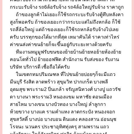
กระบะรับจ้าง รถ6ล้อรับจ้าง รถ4ล้อใหญ่รับจ้าง ราคาถูก
ถ้าของลูกค้าไม่เยอะก็ใช้รถกระบะรับจ้างตู้ทึบหลังคา
สูงก็พอครับ ถ้าของเยอะกว่ากระบะแต่ไม่ถึงหกล้อ ก็ใช้
รถสี่ล้อใหญ่ แต่ถ้าของเยอะก็ใช้รถหกล้อรับจ้างไปเลย
ครับ บรรทุกของได้มากที่สุด เหมาคันได้ ราคาเท่าไหร่
ค่าขนส่งค่าขนย้ายก็จะขึ้นอยู่กับระยะทางด้วยครับ
ทีมงานหมูมูฟรับขนของย้ายบ้านย้ายหอย้ายห้องย้าย
คอนโดทั่วไป ย้ายออฟฟิต สำนักงาน รับส่งของ รับงาน
บริษัท บริการดี เชื่อถือได้ครับ
ในเขตกทมปริมณฑล ที่ไปขนย้ายบ่อยๆก็จะมีแถว
มีนบุรี รังสิต ลาดพร้าว สุขุมวิท ปากเกร็ด บางพลี
อุดมสุข พระราม2 ปิ่นเกล้า จรัญสนิทวงศ์ บางปู แถวรัช
ดา บางนา พระราม3 หนองแขม มหาชัย ดอนเมือง
สายไหม บางเขน บางบัวทอง บางใหญ่ ลำลูกกา
ห้วยขวาง บางแค รามคำแหง ลาดกระบัง หนองจอก
สุขสวัสดิ์ บางบ่อ บางบอน ดินแดง คลองสาน อ่อนนุช
โรจนะ นวนคร ประชาอุทิศทุ่งครุ สามพราน แถว