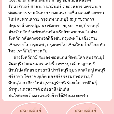
แจ้งวัฒนะ ใกล้ฉันทมิตร ท่าอิฐ อ้อมน้อย คลอง4
รัตนาธิเบศร์ ศาลายา นวมินทร์ คลองหลวง นครนายก
พัฒนาการ รามอินทรา บางแสน บางซื่อ คลอง6 สะพาน
ใหม่ สะพานควาย กรุงเทพ นนทบุรี สมุทรปราการ
ปทุมธานี นครปฐม ฉะเชิงเทรา อยุธยา ชลบุรี ราชบุรี
ต่างจังหวัด ย้ายข้ามจังหวัด หรือย้ายจากกทมไปต่าง
จังหวัด กลับต่างจังหวัดก็ดี เช่น กรุงเทพ ไป เชียงราย,
เชียงราย ไป กรุงเทพ , กรุงเทพ ไป เชียงใหม่ ใกล้ไกล ทั่ว
ไทย เราก็มีบริการครับ
ต่างจังหวัดก็มี ระยอง ขอนแก่น พิษณุโลก สุพรรณบุรี
จันทบุรี กำแพงเพชร แปดริ้ว เพชรบูรณ์ กาญจนบุรี
บ้านโป่ง พัทยา อุดรธานี ปราจีนบุรี อุบล หาดใหญ่ ลพบุรี
ศรีราชา โคราช ภูเก็ต นครศรีธรรรมราช สระบุรี
พิษณุโลก เชียงใหม่ สุราษฎร์ธานี ร้อยเอ็ด กาฬสินธุ์
ลำพูน นครสวรรค์ อุทัยธานี เป็นต้น
สนใจติดต่อจ้างงานรถรับจ้างได้24ชม.เลยครับ