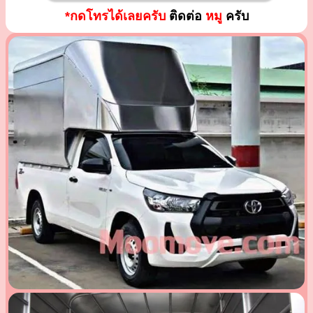
*กดโทรได้เลยครับ
ติดต่อ
หมู
ครับ