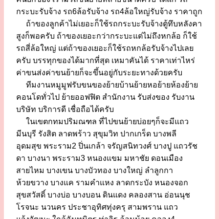
กระบะรับจ้าง รถ6ล้อรับจ้าง รถ4ล้อใหญ่รับจ้าง ราคาถูก
ถ้าของลูกค้าไม่เยอะก็ใช้รถกระบะรับจ้างตู้ทึบหลังคา
สูงก็พอครับ ถ้าของเยอะกว่ากระบะแต่ไม่ถึงหกล้อ ก็ใช้
รถสี่ล้อใหญ่ แต่ถ้าของเยอะก็ใช้รถหกล้อรับจ้างไปเลย
ครับ บรรทุกของได้มากที่สุด เหมาคันได้ ราคาเท่าไหร่
ค่าขนส่งค่าขนย้ายก็จะขึ้นอยู่กับระยะทางด้วยครับ
ทีมงานหมูมูฟรับขนของย้ายบ้านย้ายหอย้ายห้องย้าย
คอนโดทั่วไป ย้ายออฟฟิต สำนักงาน รับส่งของ รับงาน
บริษัท บริการดี เชื่อถือได้ครับ
ในเขตกทมปริมณฑล ที่ไปขนย้ายบ่อยๆก็จะมีแถว
มีนบุรี รังสิต ลาดพร้าว สุขุมวิท ปากเกร็ด บางพลี
อุดมสุข พระราม2 ปิ่นเกล้า จรัญสนิทวงศ์ บางปู แถวรัช
ดา บางนา พระราม3 หนองแขม มหาชัย ดอนเมือง
สายไหม บางเขน บางบัวทอง บางใหญ่ ลำลูกกา
ห้วยขวาง บางแค รามคำแหง ลาดกระบัง หนองจอก
สุขสวัสดิ์ บางบ่อ บางบอน ดินแดง คลองสาน อ่อนนุช
โรจนะ นวนคร ประชาอุทิศทุ่งครุ สามพราน แถว