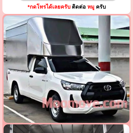
*กดโทรได้เลยครับ
ติดต่อ
หมู
ครับ