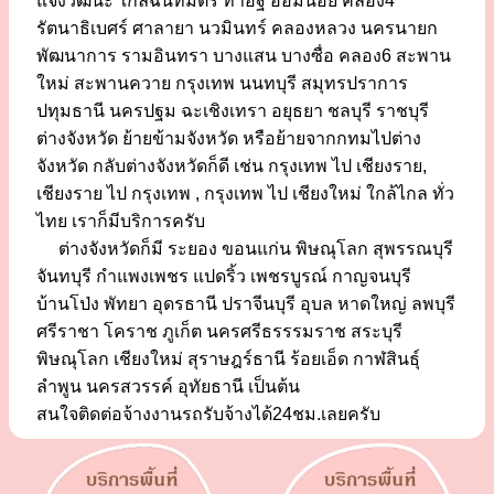
แจ้งวัฒนะ ใกล้ฉันทมิตร ท่าอิฐ อ้อมน้อย คลอง4
รัตนาธิเบศร์ ศาลายา นวมินทร์ คลองหลวง นครนายก
พัฒนาการ รามอินทรา บางแสน บางซื่อ คลอง6 สะพาน
ใหม่ สะพานควาย กรุงเทพ นนทบุรี สมุทรปราการ
ปทุมธานี นครปฐม ฉะเชิงเทรา อยุธยา ชลบุรี ราชบุรี
ต่างจังหวัด ย้ายข้ามจังหวัด หรือย้ายจากกทมไปต่าง
จังหวัด กลับต่างจังหวัดก็ดี เช่น กรุงเทพ ไป เชียงราย,
เชียงราย ไป กรุงเทพ , กรุงเทพ ไป เชียงใหม่ ใกล้ไกล ทั่ว
ไทย เราก็มีบริการครับ
ต่างจังหวัดก็มี ระยอง ขอนแก่น พิษณุโลก สุพรรณบุรี
จันทบุรี กำแพงเพชร แปดริ้ว เพชรบูรณ์ กาญจนบุรี
บ้านโป่ง พัทยา อุดรธานี ปราจีนบุรี อุบล หาดใหญ่ ลพบุรี
ศรีราชา โคราช ภูเก็ต นครศรีธรรรมราช สระบุรี
พิษณุโลก เชียงใหม่ สุราษฎร์ธานี ร้อยเอ็ด กาฬสินธุ์
ลำพูน นครสวรรค์ อุทัยธานี เป็นต้น
สนใจติดต่อจ้างงานรถรับจ้างได้24ชม.เลยครับ