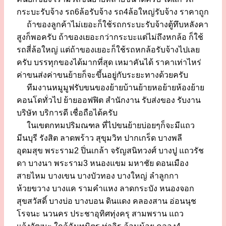
กระบะรับจ้าง รถ6ล้อรับจ้าง รถ4ล้อใหญ่รับจ้าง ราคาถูก
ถ้าของลูกค้าไม่เยอะก็ใช้รถกระบะรับจ้างตู้ทึบหลังคา
สูงก็พอครับ ถ้าของเยอะกว่ากระบะแต่ไม่ถึงหกล้อ ก็ใช้
รถสี่ล้อใหญ่ แต่ถ้าของเยอะก็ใช้รถหกล้อรับจ้างไปเลย
ครับ บรรทุกของได้มากที่สุด เหมาคันได้ ราคาเท่าไหร่
ค่าขนส่งค่าขนย้ายก็จะขึ้นอยู่กับระยะทางด้วยครับ
ทีมงานหมูมูฟรับขนของย้ายบ้านย้ายหอย้ายห้องย้าย
คอนโดทั่วไป ย้ายออฟฟิต สำนักงาน รับส่งของ รับงาน
บริษัท บริการดี เชื่อถือได้ครับ
ในเขตกทมปริมณฑล ที่ไปขนย้ายบ่อยๆก็จะมีแถว
มีนบุรี รังสิต ลาดพร้าว สุขุมวิท ปากเกร็ด บางพลี
อุดมสุข พระราม2 ปิ่นเกล้า จรัญสนิทวงศ์ บางปู แถวรัช
ดา บางนา พระราม3 หนองแขม มหาชัย ดอนเมือง
สายไหม บางเขน บางบัวทอง บางใหญ่ ลำลูกกา
ห้วยขวาง บางแค รามคำแหง ลาดกระบัง หนองจอก
สุขสวัสดิ์ บางบ่อ บางบอน ดินแดง คลองสาน อ่อนนุช
โรจนะ นวนคร ประชาอุทิศทุ่งครุ สามพราน แถว