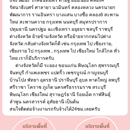
แจ้งวัฒนะ ใกล้ฉันทมิตร ท่าอิฐ อ้อมน้อย คลอง4
รัตนาธิเบศร์ ศาลายา นวมินทร์ คลองหลวง นครนายก
พัฒนาการ รามอินทรา บางแสน บางซื่อ คลอง6 สะพาน
ใหม่ สะพานควาย กรุงเทพ นนทบุรี สมุทรปราการ
ปทุมธานี นครปฐม ฉะเชิงเทรา อยุธยา ชลบุรี ราชบุรี
ต่างจังหวัด ย้ายข้ามจังหวัด หรือย้ายจากกทมไปต่าง
จังหวัด กลับต่างจังหวัดก็ดี เช่น กรุงเทพ ไป เชียงราย,
เชียงราย ไป กรุงเทพ , กรุงเทพ ไป เชียงใหม่ ใกล้ไกล ทั่ว
ไทย เราก็มีบริการครับ
ต่างจังหวัดก็มี ระยอง ขอนแก่น พิษณุโลก สุพรรณบุรี
จันทบุรี กำแพงเพชร แปดริ้ว เพชรบูรณ์ กาญจนบุรี
บ้านโป่ง พัทยา อุดรธานี ปราจีนบุรี อุบล หาดใหญ่ ลพบุรี
ศรีราชา โคราช ภูเก็ต นครศรีธรรรมราช สระบุรี
พิษณุโลก เชียงใหม่ สุราษฎร์ธานี ร้อยเอ็ด กาฬสินธุ์
ลำพูน นครสวรรค์ อุทัยธานี เป็นต้น
สนใจติดต่อจ้างงานรถรับจ้างได้24ชม.เลยครับ