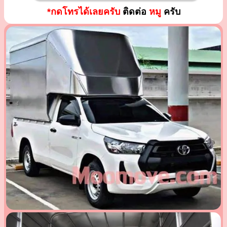
*กดโทรได้เลยครับ
ติดต่อ
หมู
ครับ