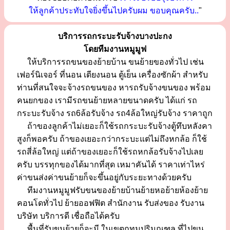
ให้ลูกค้าประทับใจยิ่งขึ้นไปครับผม ขอบคุณครับ..
"
บริการรถกระบะรับจ้างบางปะกง
โดยทีมงานหมูมูฟ
ให้บริการรถขนของย้ายบ้าน ขนย้ายของทั่วไป เช่น
เฟอร์นิเจอร์ ที่นอน เตียงนอน ตู้เย็น เครื่องซักผ้า สำหรับ
ท่านที่สนใจจะจ้างรถขนของ หารถรับจ้างขนของ พร้อม
คนยกของ เรามีรถขนย้ายหลายขนาดครับ ได้แก่ รถ
กระบะรับจ้าง รถ6ล้อรับจ้าง รถ4ล้อใหญ่รับจ้าง ราคาถูก
ถ้าของลูกค้าไม่เยอะก็ใช้รถกระบะรับจ้างตู้ทึบหลังคา
สูงก็พอครับ ถ้าของเยอะกว่ากระบะแต่ไม่ถึงหกล้อ ก็ใช้
รถสี่ล้อใหญ่ แต่ถ้าของเยอะก็ใช้รถหกล้อรับจ้างไปเลย
ครับ บรรทุกของได้มากที่สุด เหมาคันได้ ราคาเท่าไหร่
ค่าขนส่งค่าขนย้ายก็จะขึ้นอยู่กับระยะทางด้วยครับ
ทีมงานหมูมูฟรับขนของย้ายบ้านย้ายหอย้ายห้องย้าย
คอนโดทั่วไป ย้ายออฟฟิต สำนักงาน รับส่งของ รับงาน
บริษัท บริการดี เชื่อถือได้ครับ
พื้นที่รับขนย้ายก็จะมี ในเขตกทมปริมณฑล ที่ไปขน