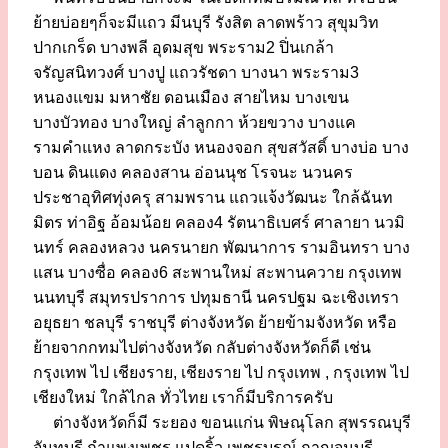
ย้ายบ่อยๆก็จะมีแถว มีนบุรี รังสิต ลาดพร้าว สุขุมวิท
ปากเกร็ด บางพลี อุดมสุข พระราม2 ปิ่นเกล้า
จรัญสนิทวงศ์ บางปู แถวรัชดา บางนา พระราม3
หนองแขม มหาชัย ดอนเมือง สายไหม บางเขน
บางบัวทอง บางใหญ่ ลำลูกกา ห้วยขวาง บางแค
รามคำแหง ลาดกระบัง หนองจอก สุขสวัสดิ์ บางบ่อ บาง
บอน ดินแดง คลองสาน อ่อนนุช โรจนะ นวนคร
ประชาอุทิศทุ่งครุ สามพราน แถวแจ้งวัฒนะ ใกล้ฉันท
มิตร ท่าอิฐ อ้อมน้อย คลอง4 รัตนาธิเบศร์ ศาลายา นวมิ
นทร์ คลองหลวง นครนายก พัฒนาการ รามอินทรา บาง
แสน บางซื่อ คลอง6 สะพานใหม่ สะพานควาย กรุงเทพ
นนทบุรี สมุทรปราการ ปทุมธานี นครปฐม ฉะเชิงเทรา
อยุธยา ชลบุรี ราชบุรี ต่างจังหวัด ย้ายข้ามจังหวัด หรือ
ย้ายจากกทมไปต่างจังหวัด กลับต่างจังหวัดก็ดี เช่น
กรุงเทพ ไป เชียงราย, เชียงราย ไป กรุงเทพ , กรุงเทพ ไป
เชียงใหม่ ใกล้ไกล ทั่วไทย เราก็มีบริการครับ
ต่างจังหวัดก็มี ระยอง ขอนแก่น พิษณุโลก สุพรรณบุรี
จันทบุรี กำแพงเพชร แปดริ้ว เพชรบูรณ์ กาญจนบุรี