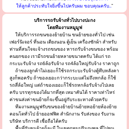
ให้ลูกค้าประทับใจยิ่งขึ้นไปครับผม ขอบคุณครับ..
"
บริการรถรับจ้างทั่วไปบางปะกง
โดยทีมงานหมูมูฟ
ให้บริการรถขนของย้ายบ้าน ขนย้ายของทั่วไป เช่น
เฟอร์นิเจอร์ ที่นอน เตียงนอน ตู้เย็น เครื่องซักผ้า สำหรับ
ท่านที่สนใจจะจ้างรถขนของ หารถรับจ้างขนของ พร้อม
คนยกของ เรามีรถขนย้ายหลายขนาดครับ ได้แก่ รถ
กระบะรับจ้าง รถ6ล้อรับจ้าง รถ4ล้อใหญ่รับจ้าง ราคาถูก
ถ้าของลูกค้าไม่เยอะก็ใช้รถกระบะรับจ้างตู้ทึบหลังคา
สูงก็พอครับ ถ้าของเยอะกว่ากระบะแต่ไม่ถึงหกล้อ ก็ใช้
รถสี่ล้อใหญ่ แต่ถ้าของเยอะก็ใช้รถหกล้อรับจ้างไปเลย
ครับ บรรทุกของได้มากที่สุด เหมาคันได้ ราคาเท่าไหร่
ค่าขนส่งค่าขนย้ายก็จะขึ้นอยู่กับระยะทางด้วยครับ
ทีมงานหมูมูฟรับขนของย้ายบ้านย้ายหอย้ายห้องย้าย
คอนโดทั่วไป ย้ายออฟฟิต สำนักงาน รับส่งของ รับงาน
บริษัท บริการดี เชื่อถือได้ครับ
พื้นที่รับขนย้ายก็จะมี ในเขตกทมปริมณฑล ที่ไปขน