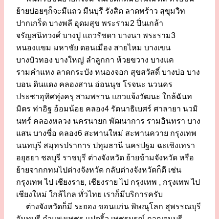
ย้ายบ่อยๆก็จะมีแถว มีนบุรี รังสิต ลาดพร้าว สุขุมวิท
ปากเกร็ด บางพลี อุดมสุข พระราม2 ปิ่นเกล้า
จรัญสนิทวงศ์ บางปู แถวรัชดา บางนา พระราม3
หนองแขม มหาชัย ดอนเมือง สายไหม บางเขน
บางบัวทอง บางใหญ่ ลำลูกกา ห้วยขวาง บางแค
รามคำแหง ลาดกระบัง หนองจอก สุขสวัสดิ์ บางบ่อ บาง
บอน ดินแดง คลองสาน อ่อนนุช โรจนะ นวนคร
ประชาอุทิศทุ่งครุ สามพราน แถวแจ้งวัฒนะ ใกล้ฉันท
มิตร ท่าอิฐ อ้อมน้อย คลอง4 รัตนาธิเบศร์ ศาลายา นวมิ
นทร์ คลองหลวง นครนายก พัฒนาการ รามอินทรา บาง
แสน บางซื่อ คลอง6 สะพานใหม่ สะพานควาย กรุงเทพ
นนทบุรี สมุทรปราการ ปทุมธานี นครปฐม ฉะเชิงเทรา
อยุธยา ชลบุรี ราชบุรี ต่างจังหวัด ย้ายข้ามจังหวัด หรือ
ย้ายจากกทมไปต่างจังหวัด กลับต่างจังหวัดก็ดี เช่น
กรุงเทพ ไป เชียงราย, เชียงราย ไป กรุงเทพ , กรุงเทพ ไป
เชียงใหม่ ใกล้ไกล ทั่วไทย เราก็มีบริการครับ
ต่างจังหวัดก็มี ระยอง ขอนแก่น พิษณุโลก สุพรรณบุรี
จันทบุรี กำแพงเพชร แปดริ้ว เพชรบูรณ์ กาญจนบุรี