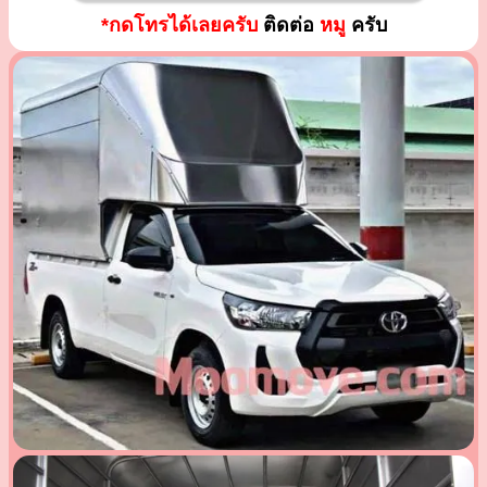
*กดโทรได้เลยครับ
ติดต่อ
หมู
ครับ