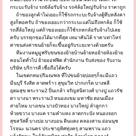
กระบะรับจ้าง รถ6ล้อรับจ้าง รถ4ล้อใหญ่รับจ้าง ราคาถูก
ถ้าของลูกค้าไม่เยอะก็ใช้รถกระบะรับจ้างตู้ทึบหลังคา
สูงก็พอครับ ถ้าของเยอะกว่ากระบะแต่ไม่ถึงหกล้อ ก็ใช้
รถสี่ล้อใหญ่ แต่ถ้าของเยอะก็ใช้รถหกล้อรับจ้างไปเลย
ครับ บรรทุกของได้มากที่สุด เหมาคันได้ ราคาเท่าไหร่
ค่าขนส่งค่าขนย้ายก็จะขึ้นอยู่กับระยะทางด้วยครับ
ทีมงานหมูมูฟรับขนของย้ายบ้านย้ายหอย้ายห้องย้าย
คอนโดทั่วไป ย้ายออฟฟิต สำนักงาน รับส่งของ รับงาน
บริษัท บริการดี เชื่อถือได้ครับ
ในเขตกทมปริมณฑล ที่ไปขนย้ายบ่อยๆก็จะมีแถว
มีนบุรี รังสิต ลาดพร้าว สุขุมวิท ปากเกร็ด บางพลี
อุดมสุข พระราม2 ปิ่นเกล้า จรัญสนิทวงศ์ บางปู แถวรัช
ดา บางนา พระราม3 หนองแขม มหาชัย ดอนเมือง
สายไหม บางเขน บางบัวทอง บางใหญ่ ลำลูกกา
ห้วยขวาง บางแค รามคำแหง ลาดกระบัง หนองจอก
สุขสวัสดิ์ บางบ่อ บางบอน ดินแดง คลองสาน อ่อนนุช
โรจนะ นวนคร ประชาอุทิศทุ่งครุ สามพราน แถว