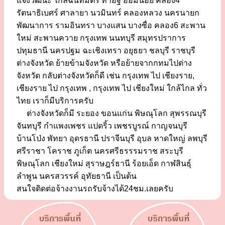
แจ้งวัฒนะ ใกล้ฉันทมิตร ท่าอิฐ อ้อมน้อย คลอง4
รัตนาธิเบศร์ ศาลายา นวมินทร์ คลองหลวง นครนายก
พัฒนาการ รามอินทรา บางแสน บางซื่อ คลอง6 สะพาน
ใหม่ สะพานควาย กรุงเทพ นนทบุรี สมุทรปราการ
ปทุมธานี นครปฐม ฉะเชิงเทรา อยุธยา ชลบุรี ราชบุรี
ต่างจังหวัด ย้ายข้ามจังหวัด หรือย้ายจากกทมไปต่าง
จังหวัด กลับต่างจังหวัดก็ดี เช่น กรุงเทพ ไป เชียงราย,
เชียงราย ไป กรุงเทพ , กรุงเทพ ไป เชียงใหม่ ใกล้ไกล ทั่ว
ไทย เราก็มีบริการครับ
ต่างจังหวัดก็มี ระยอง ขอนแก่น พิษณุโลก สุพรรณบุรี
จันทบุรี กำแพงเพชร แปดริ้ว เพชรบูรณ์ กาญจนบุรี
บ้านโป่ง พัทยา อุดรธานี ปราจีนบุรี อุบล หาดใหญ่ ลพบุรี
ศรีราชา โคราช ภูเก็ต นครศรีธรรรมราช สระบุรี
พิษณุโลก เชียงใหม่ สุราษฎร์ธานี ร้อยเอ็ด กาฬสินธุ์
ลำพูน นครสวรรค์ อุทัยธานี เป็นต้น
สนใจติดต่อจ้างงานรถรับจ้างได้24ชม.เลยครับ