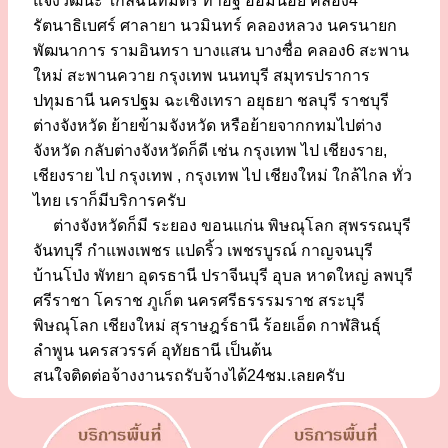
แจ้งวัฒนะ ใกล้ฉันทมิตร ท่าอิฐ อ้อมน้อย คลอง4
รัตนาธิเบศร์ ศาลายา นวมินทร์ คลองหลวง นครนายก
พัฒนาการ รามอินทรา บางแสน บางซื่อ คลอง6 สะพาน
ใหม่ สะพานควาย กรุงเทพ นนทบุรี สมุทรปราการ
ปทุมธานี นครปฐม ฉะเชิงเทรา อยุธยา ชลบุรี ราชบุรี
ต่างจังหวัด ย้ายข้ามจังหวัด หรือย้ายจากกทมไปต่าง
จังหวัด กลับต่างจังหวัดก็ดี เช่น กรุงเทพ ไป เชียงราย,
เชียงราย ไป กรุงเทพ , กรุงเทพ ไป เชียงใหม่ ใกล้ไกล ทั่ว
ไทย เราก็มีบริการครับ
ต่างจังหวัดก็มี ระยอง ขอนแก่น พิษณุโลก สุพรรณบุรี
จันทบุรี กำแพงเพชร แปดริ้ว เพชรบูรณ์ กาญจนบุรี
บ้านโป่ง พัทยา อุดรธานี ปราจีนบุรี อุบล หาดใหญ่ ลพบุรี
ศรีราชา โคราช ภูเก็ต นครศรีธรรรมราช สระบุรี
พิษณุโลก เชียงใหม่ สุราษฎร์ธานี ร้อยเอ็ด กาฬสินธุ์
ลำพูน นครสวรรค์ อุทัยธานี เป็นต้น
สนใจติดต่อจ้างงานรถรับจ้างได้24ชม.เลยครับ