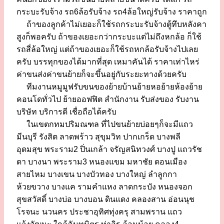
กระบะรับจ้าง รถ6ล้อรับจ้าง รถ4ล้อใหญ่รับจ้าง ราคาถูก
ถ้าของลูกค้าไม่เยอะก็ใช้รถกระบะรับจ้างตู้ทึบหลังคา
สูงก็พอครับ ถ้าของเยอะกว่ากระบะแต่ไม่ถึงหกล้อ ก็ใช้
รถสี่ล้อใหญ่ แต่ถ้าของเยอะก็ใช้รถหกล้อรับจ้างไปเลย
ครับ บรรทุกของได้มากที่สุด เหมาคันได้ ราคาเท่าไหร่
ค่าขนส่งค่าขนย้ายก็จะขึ้นอยู่กับระยะทางด้วยครับ
ทีมงานหมูมูฟรับขนของย้ายบ้านย้ายหอย้ายห้องย้าย
คอนโดทั่วไป ย้ายออฟฟิต สำนักงาน รับส่งของ รับงาน
บริษัท บริการดี เชื่อถือได้ครับ
ในเขตกทมปริมณฑล ที่ไปขนย้ายบ่อยๆก็จะมีแถว
มีนบุรี รังสิต ลาดพร้าว สุขุมวิท ปากเกร็ด บางพลี
อุดมสุข พระราม2 ปิ่นเกล้า จรัญสนิทวงศ์ บางปู แถวรัช
ดา บางนา พระราม3 หนองแขม มหาชัย ดอนเมือง
สายไหม บางเขน บางบัวทอง บางใหญ่ ลำลูกกา
ห้วยขวาง บางแค รามคำแหง ลาดกระบัง หนองจอก
สุขสวัสดิ์ บางบ่อ บางบอน ดินแดง คลองสาน อ่อนนุช
โรจนะ นวนคร ประชาอุทิศทุ่งครุ สามพราน แถว