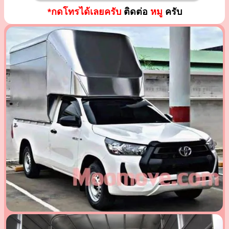
*กดโทรได้เลยครับ
ติดต่อ
หมู
ครับ