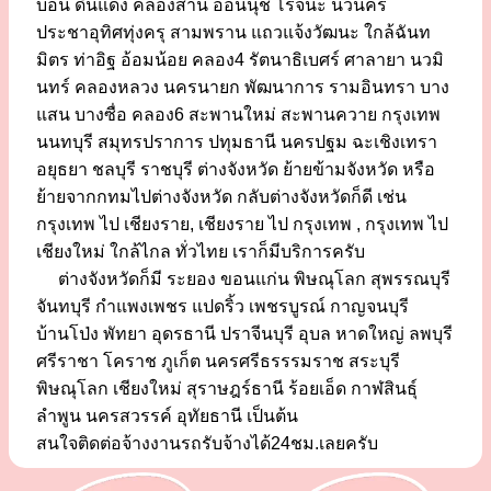
บอน ดินแดง คลองสาน อ่อนนุช โรจนะ นวนคร
ประชาอุทิศทุ่งครุ สามพราน แถวแจ้งวัฒนะ ใกล้ฉันท
มิตร ท่าอิฐ อ้อมน้อย คลอง4 รัตนาธิเบศร์ ศาลายา นวมิ
นทร์ คลองหลวง นครนายก พัฒนาการ รามอินทรา บาง
แสน บางซื่อ คลอง6 สะพานใหม่ สะพานควาย กรุงเทพ
นนทบุรี สมุทรปราการ ปทุมธานี นครปฐม ฉะเชิงเทรา
อยุธยา ชลบุรี ราชบุรี ต่างจังหวัด ย้ายข้ามจังหวัด หรือ
ย้ายจากกทมไปต่างจังหวัด กลับต่างจังหวัดก็ดี เช่น
กรุงเทพ ไป เชียงราย, เชียงราย ไป กรุงเทพ , กรุงเทพ ไป
เชียงใหม่ ใกล้ไกล ทั่วไทย เราก็มีบริการครับ
ต่างจังหวัดก็มี ระยอง ขอนแก่น พิษณุโลก สุพรรณบุรี
จันทบุรี กำแพงเพชร แปดริ้ว เพชรบูรณ์ กาญจนบุรี
บ้านโป่ง พัทยา อุดรธานี ปราจีนบุรี อุบล หาดใหญ่ ลพบุรี
ศรีราชา โคราช ภูเก็ต นครศรีธรรรมราช สระบุรี
พิษณุโลก เชียงใหม่ สุราษฎร์ธานี ร้อยเอ็ด กาฬสินธุ์
ลำพูน นครสวรรค์ อุทัยธานี เป็นต้น
สนใจติดต่อจ้างงานรถรับจ้างได้24ชม.เลยครับ