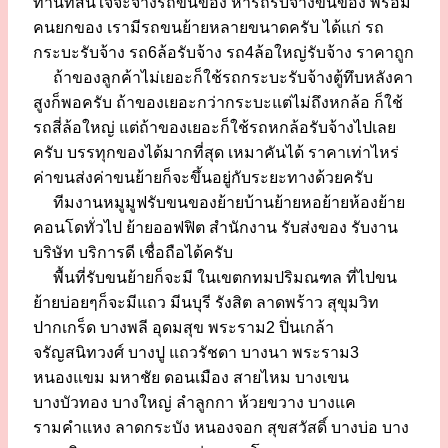
ท่านที่สนใจจะจ้างรถขนของ หารถรับจ้างขนของ พร้อม
คนยกของ เรามีรถขนย้ายหลายขนาดครับ ได้แก่ รถ
กระบะรับจ้าง รถ6ล้อรับจ้าง รถ4ล้อใหญ่รับจ้าง ราคาถูก
ถ้าของลูกค้าไม่เยอะก็ใช้รถกระบะรับจ้างตู้ทึบหลังคา
สูงก็พอครับ ถ้าของเยอะกว่ากระบะแต่ไม่ถึงหกล้อ ก็ใช้
รถสี่ล้อใหญ่ แต่ถ้าของเยอะก็ใช้รถหกล้อรับจ้างไปเลย
ครับ บรรทุกของได้มากที่สุด เหมาคันได้ ราคาเท่าไหร่
ค่าขนส่งค่าขนย้ายก็จะขึ้นอยู่กับระยะทางด้วยครับ
ทีมงานหมูมูฟรับขนของย้ายบ้านย้ายหอย้ายห้องย้าย
คอนโดทั่วไป ย้ายออฟฟิต สำนักงาน รับส่งของ รับงาน
บริษัท บริการดี เชื่อถือได้ครับ
พื้นที่รับขนย้ายก็จะมี ในเขตกทมปริมณฑล ที่ไปขน
ย้ายบ่อยๆก็จะมีแถว มีนบุรี รังสิต ลาดพร้าว สุขุมวิท
ปากเกร็ด บางพลี อุดมสุข พระราม2 ปิ่นเกล้า
จรัญสนิทวงศ์ บางปู แถวรัชดา บางนา พระราม3
หนองแขม มหาชัย ดอนเมือง สายไหม บางเขน
บางบัวทอง บางใหญ่ ลำลูกกา ห้วยขวาง บางแค
รามคำแหง ลาดกระบัง หนองจอก สุขสวัสดิ์ บางบ่อ บาง