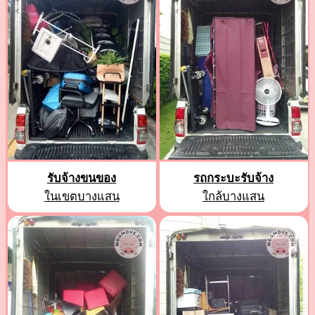
รับจ้างขนของ
รถกระบะรับจ้าง
ในเขตบางแสน
ใกล้บางแสน