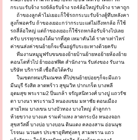
กระบะรับจ้าง รถ6ล้อรับจ้าง รถ4ล้อใหญ่รับจ้าง ราคาถูก
ถ้าของลูกค้าไม่เยอะก็ใช้รถกระบะรับจ้างตู้ทึบหลังคา
สูงก็พอครับ ถ้าของเยอะกว่ากระบะแต่ไม่ถึงหกล้อ ก็ใช้
รถสี่ล้อใหญ่ แต่ถ้าของเยอะก็ใช้รถหกล้อรับจ้างไปเลย
ครับ บรรทุกของได้มากที่สุด เหมาคันได้ ราคาเท่าไหร่
ค่าขนส่งค่าขนย้ายก็จะขึ้นอยู่กับระยะทางด้วยครับ
ทีมงานหมูมูฟรับขนของย้ายบ้านย้ายหอย้ายห้องย้าย
คอนโดทั่วไป ย้ายออฟฟิต สำนักงาน รับส่งของ รับงาน
บริษัท บริการดี เชื่อถือได้ครับ
ในเขตกทมปริมณฑล ที่ไปขนย้ายบ่อยๆก็จะมีแถว
มีนบุรี รังสิต ลาดพร้าว สุขุมวิท ปากเกร็ด บางพลี
อุดมสุข พระราม2 ปิ่นเกล้า จรัญสนิทวงศ์ บางปู แถวรัช
ดา บางนา พระราม3 หนองแขม มหาชัย ดอนเมือง
สายไหม บางเขน บางบัวทอง บางใหญ่ ลำลูกกา
ห้วยขวาง บางแค รามคำแหง ลาดกระบัง หนองจอก
สุขสวัสดิ์ บางบ่อ บางบอน ดินแดง คลองสาน อ่อนนุช
โรจนะ นวนคร ประชาอุทิศทุ่งครุ สามพราน แถว