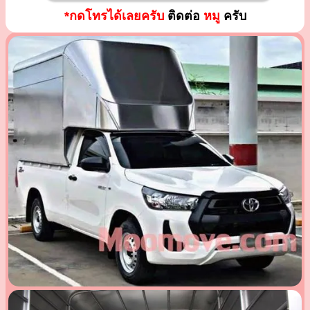
*กดโทรได้เลยครับ
ติดต่อ
หมู
ครับ