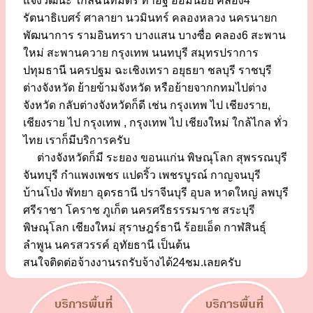
แจ้งวัฒนะ ใกล้ฉันทมิตร ท่าอิฐ อ้อมน้อย คลอง4
รัตนาธิเบศร์ ศาลายา นวมินทร์ คลองหลวง นครนายก
พัฒนาการ รามอินทรา บางแสน บางซื่อ คลอง6 สะพาน
ใหม่ สะพานควาย กรุงเทพ นนทบุรี สมุทรปราการ
ปทุมธานี นครปฐม ฉะเชิงเทรา อยุธยา ชลบุรี ราชบุรี
ต่างจังหวัด ย้ายข้ามจังหวัด หรือย้ายจากกทมไปต่าง
จังหวัด กลับต่างจังหวัดก็ดี เช่น กรุงเทพ ไป เชียงราย,
เชียงราย ไป กรุงเทพ , กรุงเทพ ไป เชียงใหม่ ใกล้ไกล ทั่ว
ไทย เราก็มีบริการครับ
ต่างจังหวัดก็มี ระยอง ขอนแก่น พิษณุโลก สุพรรณบุรี
จันทบุรี กำแพงเพชร แปดริ้ว เพชรบูรณ์ กาญจนบุรี
บ้านโป่ง พัทยา อุดรธานี ปราจีนบุรี อุบล หาดใหญ่ ลพบุรี
ศรีราชา โคราช ภูเก็ต นครศรีธรรรมราช สระบุรี
พิษณุโลก เชียงใหม่ สุราษฎร์ธานี ร้อยเอ็ด กาฬสินธุ์
ลำพูน นครสวรรค์ อุทัยธานี เป็นต้น
สนใจติดต่อจ้างงานรถรับจ้างได้24ชม.เลยครับ