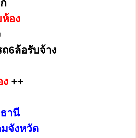
ูก
ยห้อง
ง
ถ6ล้อรับจ้าง
อง
++
ธานี
มจังหวัด