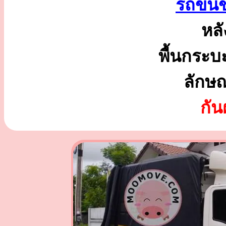
รถขนข
หลั
พื้นกระบ
ลักษ
กั