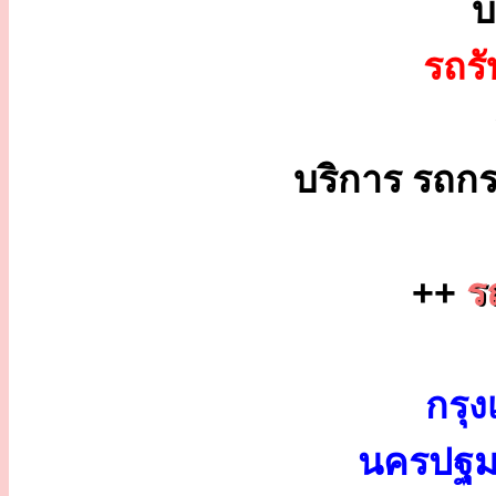
บ
รถร
บริการ รถกร
++
ร
กรุง
นครปฐม 