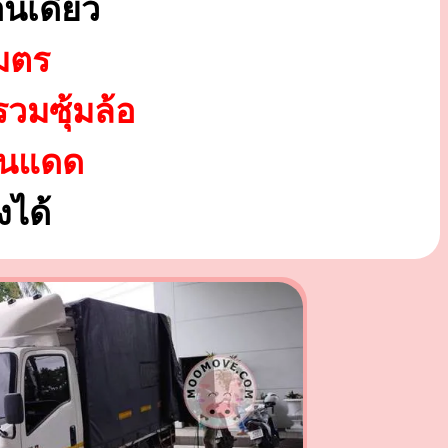
นเดียว
มตร
รวมซุ้มล้อ
ันแดด
ได้