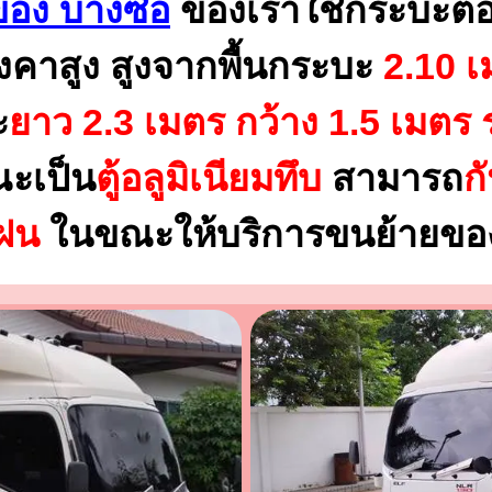
อง บางซื่อ
ของเราใช้กระบะตอ
งคาสูง สูงจากพื้นกระบะ
2.10 เ
ะ
ยาว 2.3 เมตร
กว้าง 1.5 เมตร 
ณะเป็น
ตู้อลูมิเนียมทึบ
สามารถ
ก
นฝน
ในขณะให้บริการขนย้ายของ