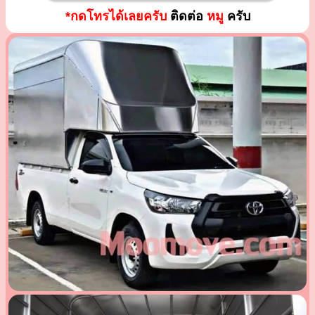
*กดโทรได้เลยครับ
ติดต่อ
หมู
ครับ