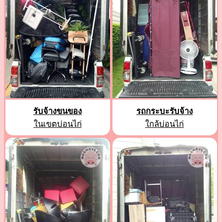
รับจ้างขนของ
รถกระบะรับจ้าง
ในเขตบ่อนไก่
ใกล้บ่อนไก่