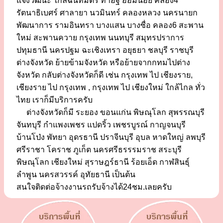
แจ้งวัฒนะ ใกล้ฉันทมิตร ท่าอิฐ อ้อมน้อย คลอง4
รัตนาธิเบศร์ ศาลายา นวมินทร์ คลองหลวง นครนายก
พัฒนาการ รามอินทรา บางแสน บางซื่อ คลอง6 สะพาน
ใหม่ สะพานควาย กรุงเทพ นนทบุรี สมุทรปราการ
ปทุมธานี นครปฐม ฉะเชิงเทรา อยุธยา ชลบุรี ราชบุรี
ต่างจังหวัด ย้ายข้ามจังหวัด หรือย้ายจากกทมไปต่าง
จังหวัด กลับต่างจังหวัดก็ดี เช่น กรุงเทพ ไป เชียงราย,
เชียงราย ไป กรุงเทพ , กรุงเทพ ไป เชียงใหม่ ใกล้ไกล ทั่ว
ไทย เราก็มีบริการครับ
ต่างจังหวัดก็มี ระยอง ขอนแก่น พิษณุโลก สุพรรณบุรี
จันทบุรี กำแพงเพชร แปดริ้ว เพชรบูรณ์ กาญจนบุรี
บ้านโป่ง พัทยา อุดรธานี ปราจีนบุรี อุบล หาดใหญ่ ลพบุรี
ศรีราชา โคราช ภูเก็ต นครศรีธรรรมราช สระบุรี
พิษณุโลก เชียงใหม่ สุราษฎร์ธานี ร้อยเอ็ด กาฬสินธุ์
ลำพูน นครสวรรค์ อุทัยธานี เป็นต้น
สนใจติดต่อจ้างงานรถรับจ้างได้24ชม.เลยครับ