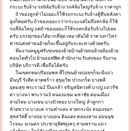
กระบะรับจ้าง รถ6ล้อรับจ้าง รถ4ล้อใหญ่รับจ้าง ราคาถูก
ถ้าของลูกค้าไม่เยอะก็ใช้รถกระบะรับจ้างตู้ทึบหลังคา
สูงก็พอครับ ถ้าของเยอะกว่ากระบะแต่ไม่ถึงหกล้อ ก็ใช้
รถสี่ล้อใหญ่ แต่ถ้าของเยอะก็ใช้รถหกล้อรับจ้างไปเลย
ครับ บรรทุกของได้มากที่สุด เหมาคันได้ ราคาเท่าไหร่
ค่าขนส่งค่าขนย้ายก็จะขึ้นอยู่กับระยะทางด้วยครับ
ทีมงานหมูมูฟรับขนของย้ายบ้านย้ายหอย้ายห้องย้าย
คอนโดทั่วไป ย้ายออฟฟิต สำนักงาน รับส่งของ รับงาน
บริษัท บริการดี เชื่อถือได้ครับ
ในเขตกทมปริมณฑล ที่ไปขนย้ายบ่อยๆก็จะมีแถว
มีนบุรี รังสิต ลาดพร้าว สุขุมวิท ปากเกร็ด บางพลี
อุดมสุข พระราม2 ปิ่นเกล้า จรัญสนิทวงศ์ บางปู แถวรัช
ดา บางนา พระราม3 หนองแขม มหาชัย ดอนเมือง
สายไหม บางเขน บางบัวทอง บางใหญ่ ลำลูกกา
ห้วยขวาง บางแค รามคำแหง ลาดกระบัง หนองจอก
สุขสวัสดิ์ บางบ่อ บางบอน ดินแดง คลองสาน อ่อนนุช
โรจนะ นวนคร ประชาอุทิศทุ่งครุ สามพราน แถว