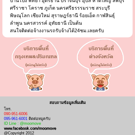
บ้านโป่ง พัทยา อุดรธานี ปราจีนบุรี อุบล หาดใหญ่ ลพบุรี
ศรีราชา โคราช ภูเก็ต นครศรีธรรรมราช สระบุรี
พิษณุโลก เชียงใหม่ สุราษฎร์ธานี ร้อยเอ็ด กาฬสินธุ์
ลำพูน นครสวรรค์ อุทัยธานี เป็นต้น
สนใจติดต่อจ้างงานรถรับจ้างได้24ชม.เลยครับ
สอบถามข้อมูลเพิ่มเติม
โทร.
090-951-6006
095-961-6001
ติดต่อหมูครับ
ID Line : @moomove
www.facebook.com/moomove
@Copyright 2012