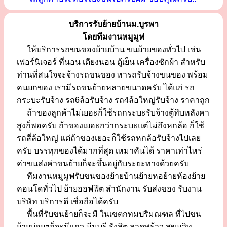
บริการรับย้ายบ้านม.บูรพา
โดยทีมงานหมูมูฟ
ให้บริการรถขนของย้ายบ้าน ขนย้ายของทั่วไป เช่น
เฟอร์นิเจอร์ ที่นอน เตียงนอน ตู้เย็น เครื่องซักผ้า สำหรับ
ท่านที่สนใจจะจ้างรถขนของ หารถรับจ้างขนของ พร้อม
คนยกของ เรามีรถขนย้ายหลายขนาดครับ ได้แก่ รถ
กระบะรับจ้าง รถ6ล้อรับจ้าง รถ4ล้อใหญ่รับจ้าง ราคาถูก
ถ้าของลูกค้าไม่เยอะก็ใช้รถกระบะรับจ้างตู้ทึบหลังคา
สูงก็พอครับ ถ้าของเยอะกว่ากระบะแต่ไม่ถึงหกล้อ ก็ใช้
รถสี่ล้อใหญ่ แต่ถ้าของเยอะก็ใช้รถหกล้อรับจ้างไปเลย
ครับ บรรทุกของได้มากที่สุด เหมาคันได้ ราคาเท่าไหร่
ค่าขนส่งค่าขนย้ายก็จะขึ้นอยู่กับระยะทางด้วยครับ
ทีมงานหมูมูฟรับขนของย้ายบ้านย้ายหอย้ายห้องย้าย
คอนโดทั่วไป ย้ายออฟฟิต สำนักงาน รับส่งของ รับงาน
บริษัท บริการดี เชื่อถือได้ครับ
พื้นที่รับขนย้ายก็จะมี ในเขตกทมปริมณฑล ที่ไปขน
ย้ายบ่อยๆก็จะมีแถว มีนบุรี รังสิต ลาดพร้าว สุขุมวิท