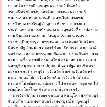
ปากเกร็ด บางพลี อุดมสุข พระราม2 ปิ่นเกล้า
จรัญสนิทวงศ์ บางปู แถวรัชดา บางนา พระราม3
หนองแขม มหาชัย ดอนเมือง สายไหม บางเขน
บางบัวทอง บางใหญ่ ลำลูกกา ห้วยขวาง บางแค
รามคำแหง ลาดกระบัง หนองจอก สุขสวัสดิ์ บางบ่อ บาง
บอน ดินแดง คลองสาน อ่อนนุช โรจนะ นวนคร
ประชาอุทิศทุ่งครุ สามพราน แถวแจ้งวัฒนะ ใกล้ฉันท
มิตร ท่าอิฐ อ้อมน้อย คลอง4 รัตนาธิเบศร์ ศาลายา นวมิ
นทร์ คลองหลวง นครนายก พัฒนาการ รามอินทรา บาง
แสน บางซื่อ คลอง6 สะพานใหม่ สะพานควาย กรุงเทพ
นนทบุรี สมุทรปราการ ปทุมธานี นครปฐม ฉะเชิงเทรา
อยุธยา ชลบุรี ราชบุรี ต่างจังหวัด ย้ายข้ามจังหวัด หรือ
ย้ายจากกทมไปต่างจังหวัด กลับต่างจังหวัดก็ดี เช่น
กรุงเทพ ไป เชียงราย, เชียงราย ไป กรุงเทพ , กรุงเทพ ไป
เชียงใหม่ ใกล้ไกล ทั่วไทย เราก็มีบริการครับ
ต่างจังหวัดก็มี ระยอง ขอนแก่น พิษณุโลก สุพรรณบุรี
จันทบุรี กำแพงเพชร แปดริ้ว เพชรบูรณ์ กาญจนบุรี