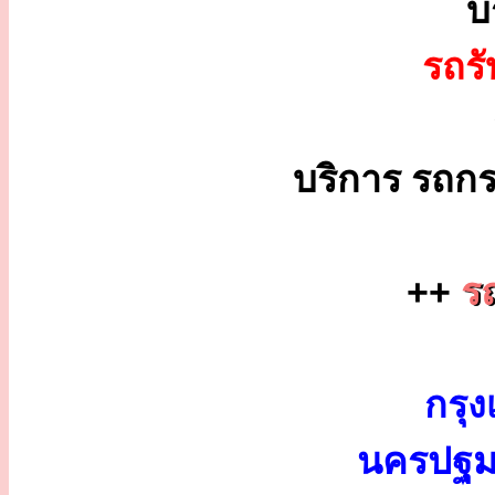
บ
รถร
บริการ รถกร
++
รถ
กรุง
นครปฐม 