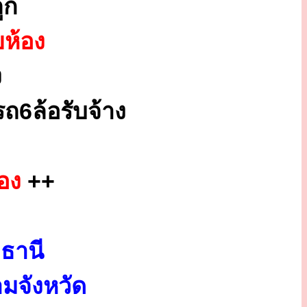
ูก
ยห้อง
ง
ถ6ล้อรับจ้าง
อง
++
ธานี
มจังหวัด