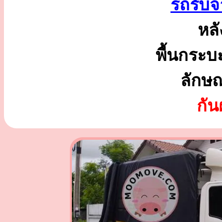
รถรับจ้
หลั
พื้นกระบ
ลักษ
กั