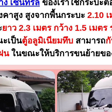
าง เซ็นทรัล
ของเราใช้กระบะตอ
งคาสูง สูงจากพื้นกระบะ
2.10 เ
ะ
ยาว 2.3 เมตร
กว้าง 1.5 เมตร 
ณะเป็น
ตู้อลูมิเนียมทึบ
สามารถ
ก
นฝน
ในขณะให้บริการขนย้ายของ