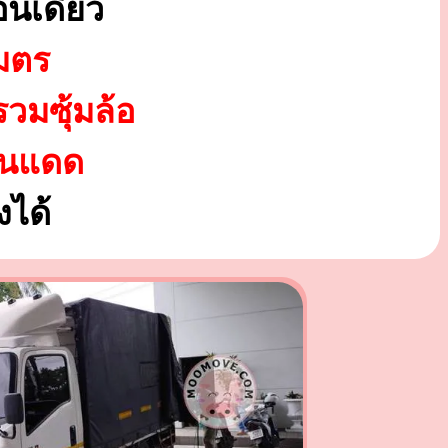
นเดียว
มตร
รวมซุ้มล้อ
ันแดด
ได้