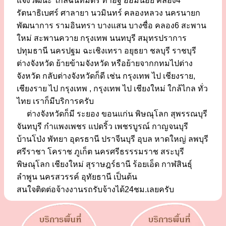
แจ้งวัฒนะ ใกล้ฉันทมิตร ท่าอิฐ อ้อมน้อย คลอง4
รัตนาธิเบศร์ ศาลายา นวมินทร์ คลองหลวง นครนายก
พัฒนาการ รามอินทรา บางแสน บางซื่อ คลอง6 สะพาน
ใหม่ สะพานควาย กรุงเทพ นนทบุรี สมุทรปราการ
ปทุมธานี นครปฐม ฉะเชิงเทรา อยุธยา ชลบุรี ราชบุรี
ต่างจังหวัด ย้ายข้ามจังหวัด หรือย้ายจากกทมไปต่าง
จังหวัด กลับต่างจังหวัดก็ดี เช่น กรุงเทพ ไป เชียงราย,
เชียงราย ไป กรุงเทพ , กรุงเทพ ไป เชียงใหม่ ใกล้ไกล ทั่ว
ไทย เราก็มีบริการครับ
ต่างจังหวัดก็มี ระยอง ขอนแก่น พิษณุโลก สุพรรณบุรี
จันทบุรี กำแพงเพชร แปดริ้ว เพชรบูรณ์ กาญจนบุรี
บ้านโป่ง พัทยา อุดรธานี ปราจีนบุรี อุบล หาดใหญ่ ลพบุรี
ศรีราชา โคราช ภูเก็ต นครศรีธรรรมราช สระบุรี
พิษณุโลก เชียงใหม่ สุราษฎร์ธานี ร้อยเอ็ด กาฬสินธุ์
ลำพูน นครสวรรค์ อุทัยธานี เป็นต้น
สนใจติดต่อจ้างงานรถรับจ้างได้24ชม.เลยครับ