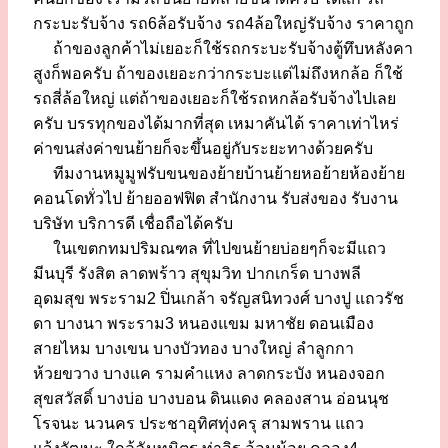
กระบะรับจ้าง รถ6ล้อรับจ้าง รถ4ล้อใหญ่รับจ้าง ราคาถูก
ถ้าของลูกค้าไม่เยอะก็ใช้รถกระบะรับจ้างตู้ทึบหลังคา
สูงก็พอครับ ถ้าของเยอะกว่ากระบะแต่ไม่ถึงหกล้อ ก็ใช้
รถสี่ล้อใหญ่ แต่ถ้าของเยอะก็ใช้รถหกล้อรับจ้างไปเลย
ครับ บรรทุกของได้มากที่สุด เหมาคันได้ ราคาเท่าไหร่
ค่าขนส่งค่าขนย้ายก็จะขึ้นอยู่กับระยะทางด้วยครับ
ทีมงานหมูมูฟรับขนของย้ายบ้านย้ายหอย้ายห้องย้าย
คอนโดทั่วไป ย้ายออฟฟิต สำนักงาน รับส่งของ รับงาน
บริษัท บริการดี เชื่อถือได้ครับ
ในเขตกทมปริมณฑล ที่ไปขนย้ายบ่อยๆก็จะมีแถว
มีนบุรี รังสิต ลาดพร้าว สุขุมวิท ปากเกร็ด บางพลี
อุดมสุข พระราม2 ปิ่นเกล้า จรัญสนิทวงศ์ บางปู แถวรัช
ดา บางนา พระราม3 หนองแขม มหาชัย ดอนเมือง
สายไหม บางเขน บางบัวทอง บางใหญ่ ลำลูกกา
ห้วยขวาง บางแค รามคำแหง ลาดกระบัง หนองจอก
สุขสวัสดิ์ บางบ่อ บางบอน ดินแดง คลองสาน อ่อนนุช
โรจนะ นวนคร ประชาอุทิศทุ่งครุ สามพราน แถว