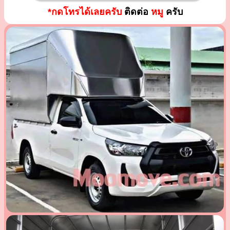
*กดโทรได้เลยครับ
ติดต่อ
หมู
ครับ