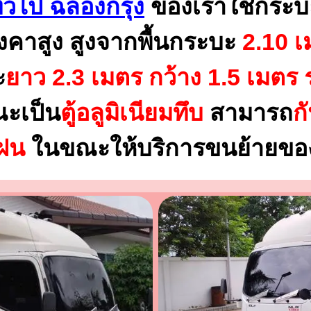
ั่วไป ฉลองกรุง
ของเราใช้กระบ
งคาสูง สูงจากพื้นกระบะ
2.10 เ
ะ
ยาว 2.3 เมตร
กว้าง 1.5 เมตร 
ณะเป็น
ตู้อลูมิเนียมทึบ
สามารถ
ก
นฝน
ในขณะให้บริการขนย้ายของ