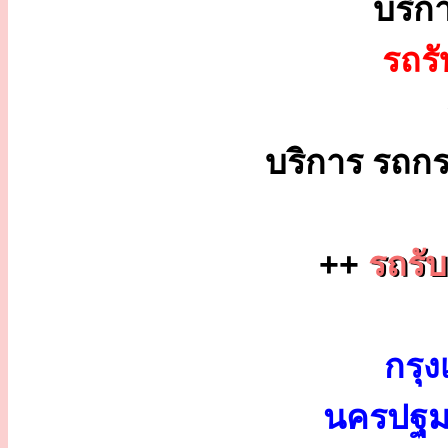
บริก
รถร
บริการ รถกร
++
รถรับ
กรุง
นครปฐม 