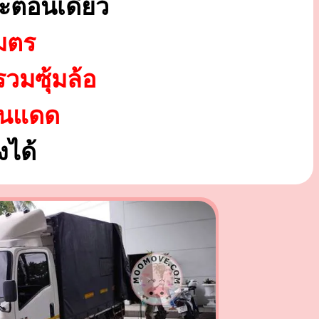
ะตอนเดียว
มตร
รวมซุ้มล้อ
ันแดด
ได้