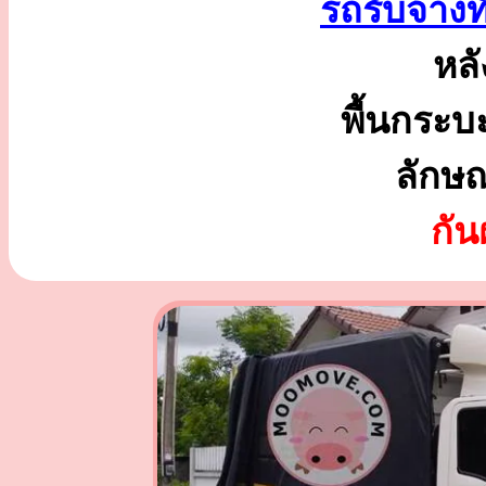
รถรับจ้างท
หลั
พื้นกระบ
ลักษ
กั