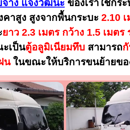
จ้าง แจ้งวัฒนะ
ของเราใช้กระ
งคาสูง สูงจากพื้นกระบะ
2.10 เ
ะ
ยาว 2.3 เมตร
กว้าง 1.5 เมตร 
ณะเป็น
ตู้อลูมิเนียมทึบ
สามารถ
ก
นฝน
ในขณะให้บริการขนย้ายของ