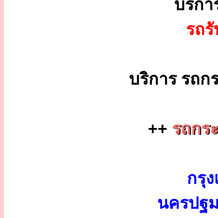
บริกา
รถร
บริการ รถกร
++
รถกระ
กรุง
นครปฐม 