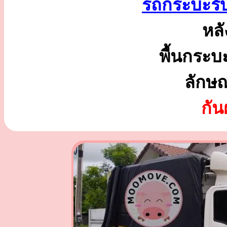
รถกระบะรับ
หลั
พื้นกระบ
ลักษ
กั