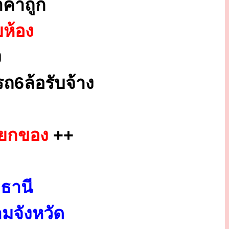
คาถูก
ยห้อง
ง
ถ6ล้อรับจ้าง
กยกของ
++
ธานี
มจังหวัด