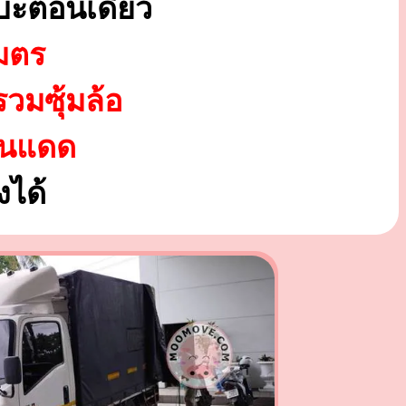
บะตอนเดียว
มตร
รวมซุ้มล้อ
ันแดด
ได้