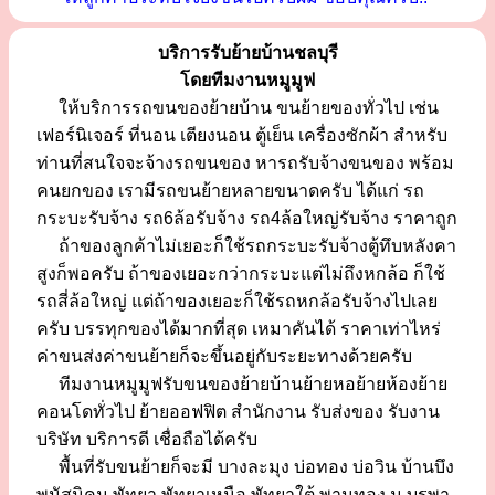
บริการรับย้ายบ้านชลบุรี
โดยทีมงานหมูมูฟ
ให้บริการรถขนของย้ายบ้าน ขนย้ายของทั่วไป เช่น
เฟอร์นิเจอร์ ที่นอน เตียงนอน ตู้เย็น เครื่องซักผ้า สำหรับ
ท่านที่สนใจจะจ้างรถขนของ หารถรับจ้างขนของ พร้อม
คนยกของ เรามีรถขนย้ายหลายขนาดครับ ได้แก่ รถ
กระบะรับจ้าง รถ6ล้อรับจ้าง รถ4ล้อใหญ่รับจ้าง ราคาถูก
ถ้าของลูกค้าไม่เยอะก็ใช้รถกระบะรับจ้างตู้ทึบหลังคา
สูงก็พอครับ ถ้าของเยอะกว่ากระบะแต่ไม่ถึงหกล้อ ก็ใช้
รถสี่ล้อใหญ่ แต่ถ้าของเยอะก็ใช้รถหกล้อรับจ้างไปเลย
ครับ บรรทุกของได้มากที่สุด เหมาคันได้ ราคาเท่าไหร่
ค่าขนส่งค่าขนย้ายก็จะขึ้นอยู่กับระยะทางด้วยครับ
ทีมงานหมูมูฟรับขนของย้ายบ้านย้ายหอย้ายห้องย้าย
คอนโดทั่วไป ย้ายออฟฟิต สำนักงาน รับส่งของ รับงาน
บริษัท บริการดี เชื่อถือได้ครับ
พื้นที่รับขนย้ายก็จะมี บางละมุง บ่อทอง บ่อวิน บ้านบึง
พนัสนิคม พัทยา พัทยาเหนือ พัทยาใต้ พานทอง ม.บูรพา