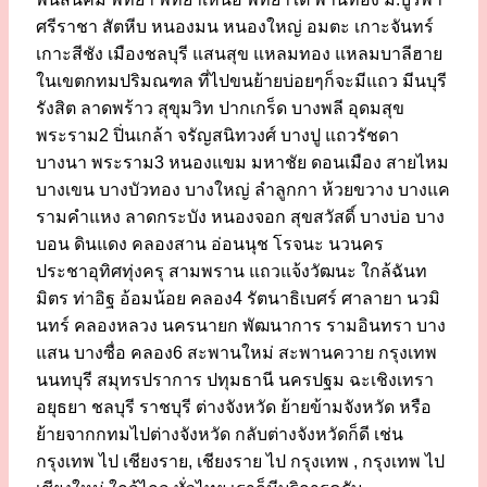
ศรีราชา สัตหีบ หนองมน หนองใหญ่ อมตะ เกาะจันทร์
เกาะสีชัง เมืองชลบุรี แสนสุข แหลมทอง แหลมบาลีฮาย
ในเขตกทมปริมณฑล ที่ไปขนย้ายบ่อยๆก็จะมีแถว มีนบุรี
รังสิต ลาดพร้าว สุขุมวิท ปากเกร็ด บางพลี อุดมสุข
พระราม2 ปิ่นเกล้า จรัญสนิทวงศ์ บางปู แถวรัชดา
บางนา พระราม3 หนองแขม มหาชัย ดอนเมือง สายไหม
บางเขน บางบัวทอง บางใหญ่ ลำลูกกา ห้วยขวาง บางแค
รามคำแหง ลาดกระบัง หนองจอก สุขสวัสดิ์ บางบ่อ บาง
บอน ดินแดง คลองสาน อ่อนนุช โรจนะ นวนคร
ประชาอุทิศทุ่งครุ สามพราน แถวแจ้งวัฒนะ ใกล้ฉันท
มิตร ท่าอิฐ อ้อมน้อย คลอง4 รัตนาธิเบศร์ ศาลายา นวมิ
นทร์ คลองหลวง นครนายก พัฒนาการ รามอินทรา บาง
แสน บางซื่อ คลอง6 สะพานใหม่ สะพานควาย กรุงเทพ
นนทบุรี สมุทรปราการ ปทุมธานี นครปฐม ฉะเชิงเทรา
อยุธยา ชลบุรี ราชบุรี ต่างจังหวัด ย้ายข้ามจังหวัด หรือ
ย้ายจากกทมไปต่างจังหวัด กลับต่างจังหวัดก็ดี เช่น
กรุงเทพ ไป เชียงราย, เชียงราย ไป กรุงเทพ , กรุงเทพ ไป