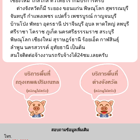
เชียงใหม่ ใกล้ไกล ทั่วไทย เราก็มีบริการครับ
ต่างจังหวัดก็มี ระยอง ขอนแก่น พิษณุโลก สุพรรณบุรี
จันทบุรี กำแพงเพชร แปดริ้ว เพชรบูรณ์ กาญจนบุรี
บ้านโป่ง พัทยา อุดรธานี ปราจีนบุรี อุบล หาดใหญ่ ลพบุรี
ศรีราชา โคราช ภูเก็ต นครศรีธรรรมราช สระบุรี
พิษณุโลก เชียงใหม่ สุราษฎร์ธานี ร้อยเอ็ด กาฬสินธุ์
ลำพูน นครสวรรค์ อุทัยธานี เป็นต้น
สนใจติดต่อจ้างงานรถรับจ้างได้24ชม.เลยครับ
สอบถามข้อมูลเพิ่มเติม
โทร.