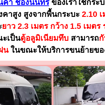
นค้า ช่องนนทรี
ของเราใช้กระบ
งคาสูง สูงจากพื้นกระบะ
2.10 เ
ะ
ยาว 2.3 เมตร
กว้าง 1.5 เมตร 
ณะเป็น
ตู้อลูมิเนียมทึบ
สามารถ
ก
นฝน
ในขณะให้บริการขนย้ายของ