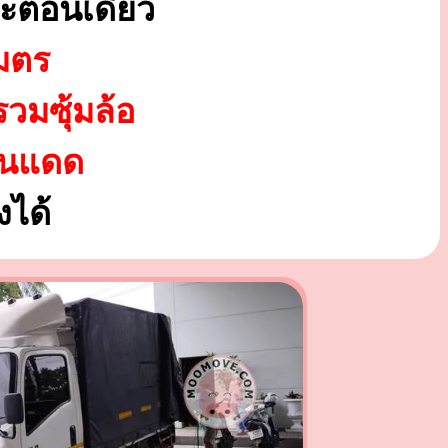
ะตอนเดียว
มตร
รวมซุ้มล้อ
ันแดด
ได้