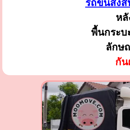
รถขนส่งสิ
หลั
พื้นกระบ
ลักษ
กั