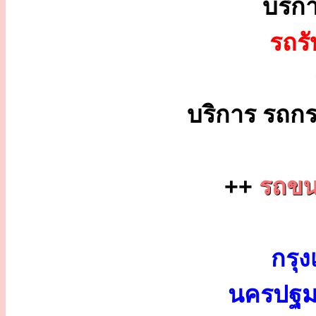
บริก
รถร
บริการ รถกร
++
รถขนส
กรุง
นครปฐม 