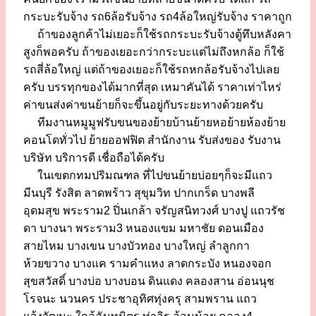
กระบะรับจ้าง รถ6ล้อรับจ้าง รถ4ล้อใหญ่รับจ้าง ราคาถูก
ถ้าของลูกค้าไม่เยอะก็ใช้รถกระบะรับจ้างตู้ทึบหลังคา
สูงก็พอครับ ถ้าของเยอะกว่ากระบะแต่ไม่ถึงหกล้อ ก็ใช้
รถสี่ล้อใหญ่ แต่ถ้าของเยอะก็ใช้รถหกล้อรับจ้างไปเลย
ครับ บรรทุกของได้มากที่สุด เหมาคันได้ ราคาเท่าไหร่
ค่าขนส่งค่าขนย้ายก็จะขึ้นอยู่กับระยะทางด้วยครับ
ทีมงานหมูมูฟรับขนของย้ายบ้านย้ายหอย้ายห้องย้าย
คอนโดทั่วไป ย้ายออฟฟิต สำนักงาน รับส่งของ รับงาน
บริษัท บริการดี เชื่อถือได้ครับ
ในเขตกทมปริมณฑล ที่ไปขนย้ายบ่อยๆก็จะมีแถว
มีนบุรี รังสิต ลาดพร้าว สุขุมวิท ปากเกร็ด บางพลี
อุดมสุข พระราม2 ปิ่นเกล้า จรัญสนิทวงศ์ บางปู แถวรัช
ดา บางนา พระราม3 หนองแขม มหาชัย ดอนเมือง
สายไหม บางเขน บางบัวทอง บางใหญ่ ลำลูกกา
ห้วยขวาง บางแค รามคำแหง ลาดกระบัง หนองจอก
สุขสวัสดิ์ บางบ่อ บางบอน ดินแดง คลองสาน อ่อนนุช
โรจนะ นวนคร ประชาอุทิศทุ่งครุ สามพราน แถว