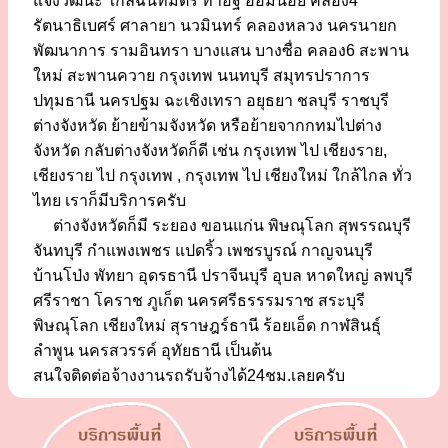
แจ้งวัฒนะ ใกล้ฉันทมิตร ท่าอิฐ อ้อมน้อย คลอง4
รัตนาธิเบศร์ ศาลายา นวมินทร์ คลองหลวง นครนายก
พัฒนาการ รามอินทรา บางแสน บางซื่อ คลอง6 สะพาน
ใหม่ สะพานควาย กรุงเทพ นนทบุรี สมุทรปราการ
ปทุมธานี นครปฐม ฉะเชิงเทรา อยุธยา ชลบุรี ราชบุรี
ต่างจังหวัด ย้ายข้ามจังหวัด หรือย้ายจากกทมไปต่าง
จังหวัด กลับต่างจังหวัดก็ดี เช่น กรุงเทพ ไป เชียงราย,
เชียงราย ไป กรุงเทพ , กรุงเทพ ไป เชียงใหม่ ใกล้ไกล ทั่ว
ไทย เราก็มีบริการครับ
ต่างจังหวัดก็มี ระยอง ขอนแก่น พิษณุโลก สุพรรณบุรี
จันทบุรี กำแพงเพชร แปดริ้ว เพชรบูรณ์ กาญจนบุรี
บ้านโป่ง พัทยา อุดรธานี ปราจีนบุรี อุบล หาดใหญ่ ลพบุรี
ศรีราชา โคราช ภูเก็ต นครศรีธรรรมราช สระบุรี
พิษณุโลก เชียงใหม่ สุราษฎร์ธานี ร้อยเอ็ด กาฬสินธุ์
ลำพูน นครสวรรค์ อุทัยธานี เป็นต้น
สนใจติดต่อจ้างงานรถรับจ้างได้24ชม.เลยครับ