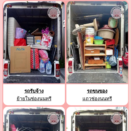
รถรับจ้าง
รถขนของ
ย้ายในช่องนนทรี
แถวช่องนนทรี