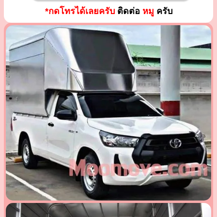
*กดโทรได้เลยครับ
ติดต่อ
หมู
ครับ