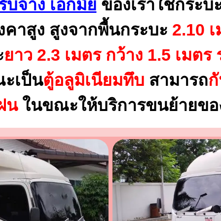
ับจ้าง เอกมัย
ของเราใช้กระบะ
งคาสูง สูงจากพื้นกระบะ
2.10 เ
ะ
ยาว 2.3 เมตร
กว้าง 1.5 เมตร 
ณะเป็น
ตู้อลูมิเนียมทึบ
สามารถ
ก
นฝน
ในขณะให้บริการขนย้ายของ