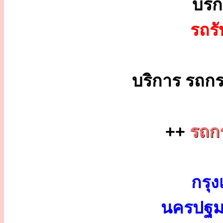
บริ
รถร
บริการ รถกร
++
รถกร
กรุง
นครปฐม 