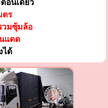
ตอนเดียว
มตร
รวมซุ้มล้อ
ันแดด
ได้