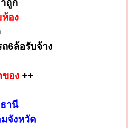
าถูก
ยห้อง
ง
ถ6ล้อรับจ้าง
กของ
++
ธานี
มจังหวัด