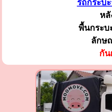
รถกระบะร
หลั
พื้นกระบ
ลักษ
กั