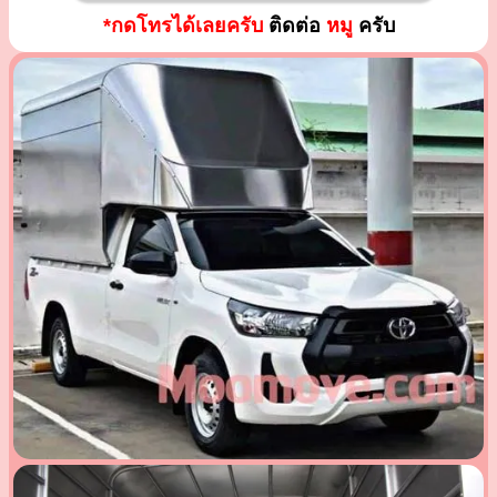
*กดโทรได้เลยครับ
ติดต่อ
หมู
ครับ