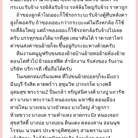
กระบะรับจ้าง รถ6ล้อรับจ้าง รถ4ล้อใหญ่รับจ้าง ราคาถูก
ถ้าของลูกค้าไม่เยอะก็ใช้รถกระบะรับจ้างตู้ทึบหลังคา
สูงก็พอครับ ถ้าของเยอะกว่ากระบะแต่ไม่ถึงหกล้อ ก็ใช้
รถสี่ล้อใหญ่ แต่ถ้าของเยอะก็ใช้รถหกล้อรับจ้างไปเลย
ครับ บรรทุกของได้มากที่สุด เหมาคันได้ ราคาเท่าไหร่
ค่าขนส่งค่าขนย้ายก็จะขึ้นอยู่กับระยะทางด้วยครับ
ทีมงานหมูมูฟรับขนของย้ายบ้านย้ายหอย้ายห้องย้าย
คอนโดทั่วไป ย้ายออฟฟิต สำนักงาน รับส่งของ รับงาน
บริษัท บริการดี เชื่อถือได้ครับ
ในเขตกทมปริมณฑล ที่ไปขนย้ายบ่อยๆก็จะมีแถว
มีนบุรี รังสิต ลาดพร้าว สุขุมวิท ปากเกร็ด บางพลี
อุดมสุข พระราม2 ปิ่นเกล้า จรัญสนิทวงศ์ บางปู แถวรัช
ดา บางนา พระราม3 หนองแขม มหาชัย ดอนเมือง
สายไหม บางเขน บางบัวทอง บางใหญ่ ลำลูกกา
ห้วยขวาง บางแค รามคำแหง ลาดกระบัง หนองจอก
สุขสวัสดิ์ บางบ่อ บางบอน ดินแดง คลองสาน อ่อนนุช
โรจนะ นวนคร ประชาอุทิศทุ่งครุ สามพราน แถว