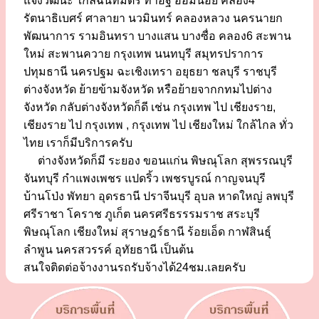
แจ้งวัฒนะ ใกล้ฉันทมิตร ท่าอิฐ อ้อมน้อย คลอง4
รัตนาธิเบศร์ ศาลายา นวมินทร์ คลองหลวง นครนายก
พัฒนาการ รามอินทรา บางแสน บางซื่อ คลอง6 สะพาน
ใหม่ สะพานควาย กรุงเทพ นนทบุรี สมุทรปราการ
ปทุมธานี นครปฐม ฉะเชิงเทรา อยุธยา ชลบุรี ราชบุรี
ต่างจังหวัด ย้ายข้ามจังหวัด หรือย้ายจากกทมไปต่าง
จังหวัด กลับต่างจังหวัดก็ดี เช่น กรุงเทพ ไป เชียงราย,
เชียงราย ไป กรุงเทพ , กรุงเทพ ไป เชียงใหม่ ใกล้ไกล ทั่ว
ไทย เราก็มีบริการครับ
ต่างจังหวัดก็มี ระยอง ขอนแก่น พิษณุโลก สุพรรณบุรี
จันทบุรี กำแพงเพชร แปดริ้ว เพชรบูรณ์ กาญจนบุรี
บ้านโป่ง พัทยา อุดรธานี ปราจีนบุรี อุบล หาดใหญ่ ลพบุรี
ศรีราชา โคราช ภูเก็ต นครศรีธรรรมราช สระบุรี
พิษณุโลก เชียงใหม่ สุราษฎร์ธานี ร้อยเอ็ด กาฬสินธุ์
ลำพูน นครสวรรค์ อุทัยธานี เป็นต้น
สนใจติดต่อจ้างงานรถรับจ้างได้24ชม.เลยครับ