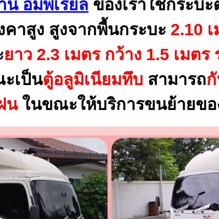
าน อิมพีเรียล
ของเราใช้กระบะ
งคาสูง สูงจากพื้นกระบะ
2.10 เ
ะ
ยาว 2.3 เมตร
กว้าง 1.5 เมตร 
ณะเป็น
ตู้อลูมิเนียมทึบ
สามารถ
ก
นฝน
ในขณะให้บริการขนย้ายของ