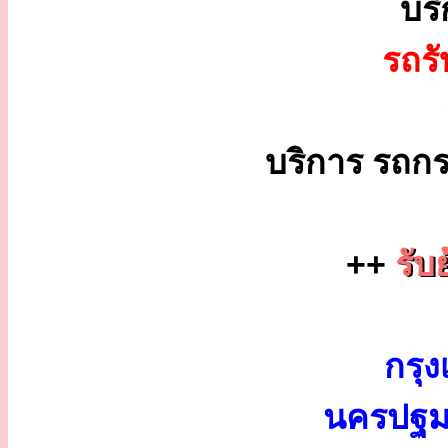
บร
รถร
บริการ รถกร
++
รับ
กรุง
นครปฐม 