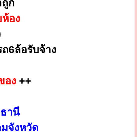
ถูก
ยห้อง
ง
ถ6ล้อรับจ้าง
กของ
++
ธานี
มจังหวัด