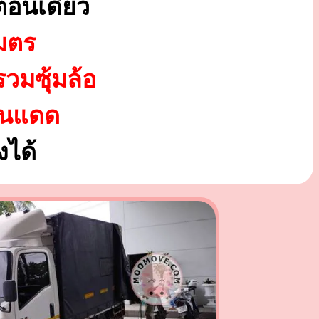
ตอนเดียว
มตร
รวมซุ้มล้อ
ันแดด
ได้