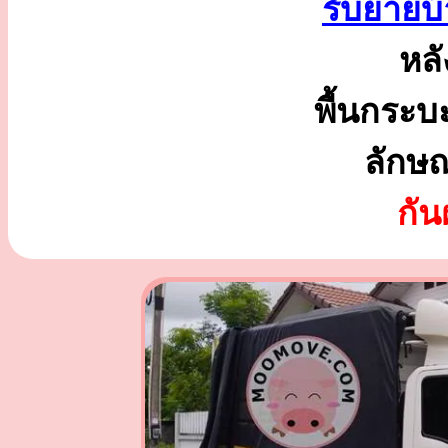
รับย้ายบ้
หลั
พื้นกระบ
ลักษ
กั