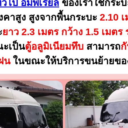
่วไป อิมพีเรียล
ของเราใช้กระบ
งคาสูง สูงจากพื้นกระบะ
2.10 เ
ะ
ยาว 2.3 เมตร
กว้าง 1.5 เมตร 
ณะเป็น
ตู้อลูมิเนียมทึบ
สามารถ
ก
นฝน
ในขณะให้บริการขนย้ายของ