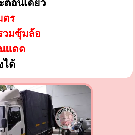
ะตอนเดียว
มตร
รวมซุ้มล้อ
ันแดด
ได้