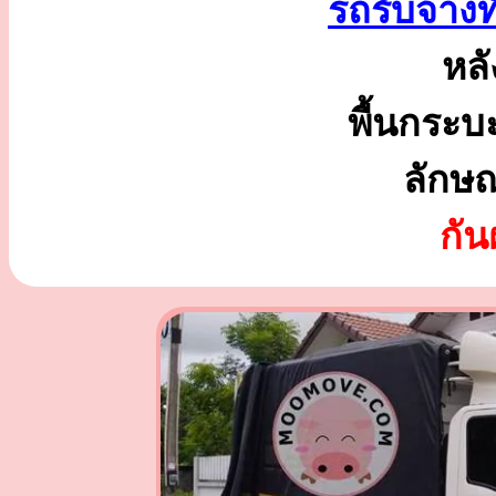
รถรับจ้างทั
หลั
พื้นกระบ
ลักษ
กั