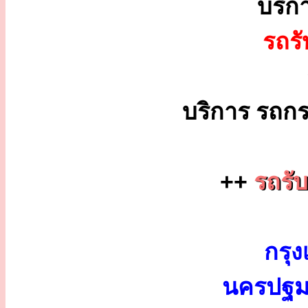
บริก
รถร
บริการ รถกร
++
รถรับ
กรุง
นครปฐม 