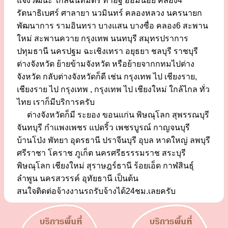
แจ้งวัฒนะ ใกล้ฉันทมิตร ท่าอิฐ อ้อมน้อย คลอง4
รัตนาธิเบศร์ ศาลายา นวมินทร์ คลองหลวง นครนายก
พัฒนาการ รามอินทรา บางแสน บางซื่อ คลอง6 สะพาน
ใหม่ สะพานควาย กรุงเทพ นนทบุรี สมุทรปราการ
ปทุมธานี นครปฐม ฉะเชิงเทรา อยุธยา ชลบุรี ราชบุรี
ต่างจังหวัด ย้ายข้ามจังหวัด หรือย้ายจากกทมไปต่าง
จังหวัด กลับต่างจังหวัดก็ดี เช่น กรุงเทพ ไป เชียงราย,
เชียงราย ไป กรุงเทพ , กรุงเทพ ไป เชียงใหม่ ใกล้ไกล ทั่ว
ไทย เราก็มีบริการครับ
ต่างจังหวัดก็มี ระยอง ขอนแก่น พิษณุโลก สุพรรณบุรี
จันทบุรี กำแพงเพชร แปดริ้ว เพชรบูรณ์ กาญจนบุรี
บ้านโป่ง พัทยา อุดรธานี ปราจีนบุรี อุบล หาดใหญ่ ลพบุรี
ศรีราชา โคราช ภูเก็ต นครศรีธรรรมราช สระบุรี
พิษณุโลก เชียงใหม่ สุราษฎร์ธานี ร้อยเอ็ด กาฬสินธุ์
ลำพูน นครสวรรค์ อุทัยธานี เป็นต้น
สนใจติดต่อจ้างงานรถรับจ้างได้24ชม.เลยครับ