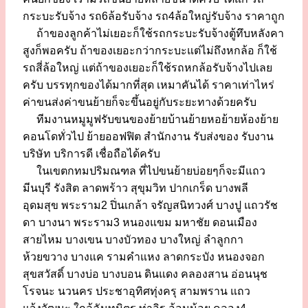
กระบะรับจ้าง รถ6ล้อรับจ้าง รถ4ล้อใหญ่รับจ้าง ราคาถูก
ถ้าของลูกค้าไม่เยอะก็ใช้รถกระบะรับจ้างตู้ทึบหลังคา
สูงก็พอครับ ถ้าของเยอะกว่ากระบะแต่ไม่ถึงหกล้อ ก็ใช้
รถสี่ล้อใหญ่ แต่ถ้าของเยอะก็ใช้รถหกล้อรับจ้างไปเลย
ครับ บรรทุกของได้มากที่สุด เหมาคันได้ ราคาเท่าไหร่
ค่าขนส่งค่าขนย้ายก็จะขึ้นอยู่กับระยะทางด้วยครับ
ทีมงานหมูมูฟรับขนของย้ายบ้านย้ายหอย้ายห้องย้าย
คอนโดทั่วไป ย้ายออฟฟิต สำนักงาน รับส่งของ รับงาน
บริษัท บริการดี เชื่อถือได้ครับ
ในเขตกทมปริมณฑล ที่ไปขนย้ายบ่อยๆก็จะมีแถว
มีนบุรี รังสิต ลาดพร้าว สุขุมวิท ปากเกร็ด บางพลี
อุดมสุข พระราม2 ปิ่นเกล้า จรัญสนิทวงศ์ บางปู แถวรัช
ดา บางนา พระราม3 หนองแขม มหาชัย ดอนเมือง
สายไหม บางเขน บางบัวทอง บางใหญ่ ลำลูกกา
ห้วยขวาง บางแค รามคำแหง ลาดกระบัง หนองจอก
สุขสวัสดิ์ บางบ่อ บางบอน ดินแดง คลองสาน อ่อนนุช
โรจนะ นวนคร ประชาอุทิศทุ่งครุ สามพราน แถว