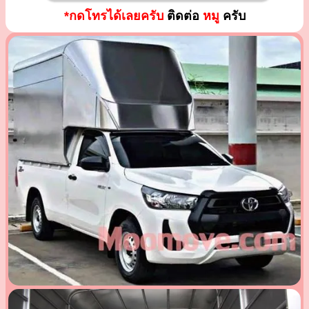
*กดโทรได้เลยครับ
ติดต่อ
หมู
ครับ