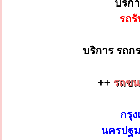
บริก
รถร
บริการ รถกร
++
รถขนส
กรุง
นครปฐม 