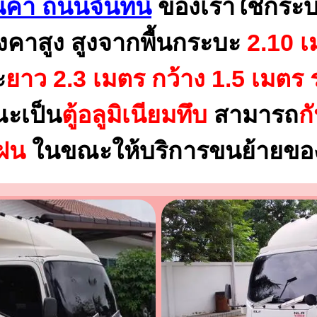
นค้า ถนนจันทน์
ของเราใช้กระบ
งคาสูง สูงจากพื้นกระบะ
2.10 เ
ะ
ยาว 2.3 เมตร
กว้าง 1.5 เมตร 
ณะเป็น
ตู้อลูมิเนียมทึบ
สามารถ
ก
นฝน
ในขณะให้บริการขนย้ายของ