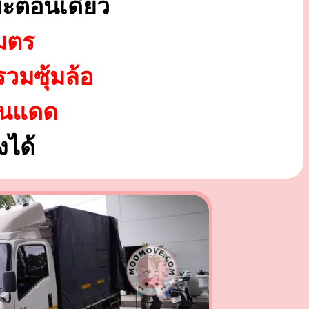
ะตอนเดียว
มตร
รวมซุ้มล้อ
ันแดด
ได้