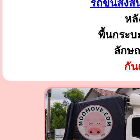
รถขนส่งสิ
หลั
พื้นกระบ
ลักษ
กั