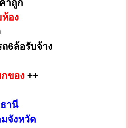
คาถูก
ยห้อง
ง
ถ6ล้อรับจ้าง
กยกของ
++
ธานี
มจังหวัด