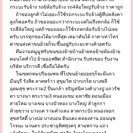
กระบะรับจ้าง รถ6ล้อรับจ้าง รถ4ล้อใหญ่รับจ้าง ราคาถูก
ถ้าของลูกค้าไม่เยอะก็ใช้รถกระบะรับจ้างตู้ทึบหลังคา
สูงก็พอครับ ถ้าของเยอะกว่ากระบะแต่ไม่ถึงหกล้อ ก็ใช้
รถสี่ล้อใหญ่ แต่ถ้าของเยอะก็ใช้รถหกล้อรับจ้างไปเลย
ครับ บรรทุกของได้มากที่สุด เหมาคันได้ ราคาเท่าไหร่
ค่าขนส่งค่าขนย้ายก็จะขึ้นอยู่กับระยะทางด้วยครับ
ทีมงานหมูมูฟรับขนของย้ายบ้านย้ายหอย้ายห้องย้าย
คอนโดทั่วไป ย้ายออฟฟิต สำนักงาน รับส่งของ รับงาน
บริษัท บริการดี เชื่อถือได้ครับ
ในเขตกทมปริมณฑล ที่ไปขนย้ายบ่อยๆก็จะมีแถว
มีนบุรี รังสิต ลาดพร้าว สุขุมวิท ปากเกร็ด บางพลี
อุดมสุข พระราม2 ปิ่นเกล้า จรัญสนิทวงศ์ บางปู แถวรัช
ดา บางนา พระราม3 หนองแขม มหาชัย ดอนเมือง
สายไหม บางเขน บางบัวทอง บางใหญ่ ลำลูกกา
ห้วยขวาง บางแค รามคำแหง ลาดกระบัง หนองจอก
สุขสวัสดิ์ บางบ่อ บางบอน ดินแดง คลองสาน อ่อนนุช
โรจนะ นวนคร ประชาอุทิศทุ่งครุ สามพราน แถว