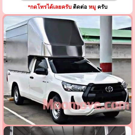
*กดโทรได้เลยครับ
ติดต่อ
หมู
ครับ