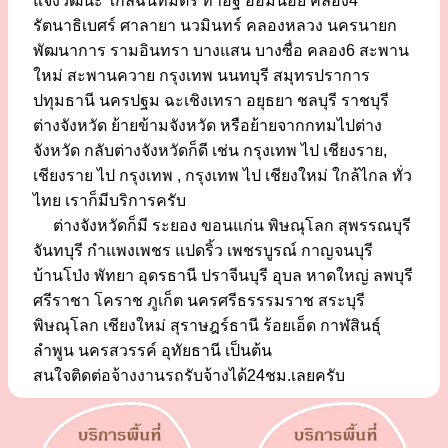
แจ้งวัฒนะ ใกล้ฉันทมิตร ท่าอิฐ อ้อมน้อย คลอง4
รัตนาธิเบศร์ ศาลายา นวมินทร์ คลองหลวง นครนายก
พัฒนาการ รามอินทรา บางแสน บางซื่อ คลอง6 สะพาน
ใหม่ สะพานควาย กรุงเทพ นนทบุรี สมุทรปราการ
ปทุมธานี นครปฐม ฉะเชิงเทรา อยุธยา ชลบุรี ราชบุรี
ต่างจังหวัด ย้ายข้ามจังหวัด หรือย้ายจากกทมไปต่าง
จังหวัด กลับต่างจังหวัดก็ดี เช่น กรุงเทพ ไป เชียงราย,
เชียงราย ไป กรุงเทพ , กรุงเทพ ไป เชียงใหม่ ใกล้ไกล ทั่ว
ไทย เราก็มีบริการครับ
ต่างจังหวัดก็มี ระยอง ขอนแก่น พิษณุโลก สุพรรณบุรี
จันทบุรี กำแพงเพชร แปดริ้ว เพชรบูรณ์ กาญจนบุรี
บ้านโป่ง พัทยา อุดรธานี ปราจีนบุรี อุบล หาดใหญ่ ลพบุรี
ศรีราชา โคราช ภูเก็ต นครศรีธรรรมราช สระบุรี
พิษณุโลก เชียงใหม่ สุราษฎร์ธานี ร้อยเอ็ด กาฬสินธุ์
ลำพูน นครสวรรค์ อุทัยธานี เป็นต้น
สนใจติดต่อจ้างงานรถรับจ้างได้24ชม.เลยครับ