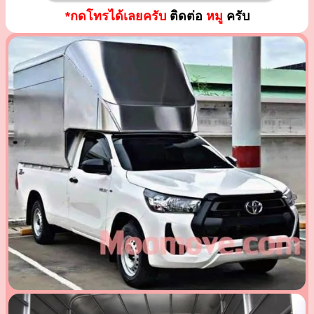
*กดโทรได้เลยครับ
ติดต่อ
หมู
ครับ