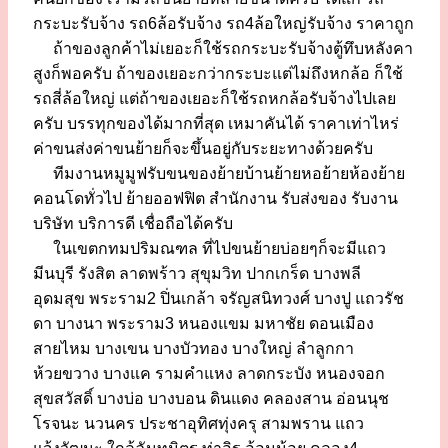
กระบะรับจ้าง รถ6ล้อรับจ้าง รถ4ล้อใหญ่รับจ้าง ราคาถูก
ถ้าของลูกค้าไม่เยอะก็ใช้รถกระบะรับจ้างตู้ทึบหลังคา
สูงก็พอครับ ถ้าของเยอะกว่ากระบะแต่ไม่ถึงหกล้อ ก็ใช้
รถสี่ล้อใหญ่ แต่ถ้าของเยอะก็ใช้รถหกล้อรับจ้างไปเลย
ครับ บรรทุกของได้มากที่สุด เหมาคันได้ ราคาเท่าไหร่
ค่าขนส่งค่าขนย้ายก็จะขึ้นอยู่กับระยะทางด้วยครับ
ทีมงานหมูมูฟรับขนของย้ายบ้านย้ายหอย้ายห้องย้าย
คอนโดทั่วไป ย้ายออฟฟิต สำนักงาน รับส่งของ รับงาน
บริษัท บริการดี เชื่อถือได้ครับ
ในเขตกทมปริมณฑล ที่ไปขนย้ายบ่อยๆก็จะมีแถว
มีนบุรี รังสิต ลาดพร้าว สุขุมวิท ปากเกร็ด บางพลี
อุดมสุข พระราม2 ปิ่นเกล้า จรัญสนิทวงศ์ บางปู แถวรัช
ดา บางนา พระราม3 หนองแขม มหาชัย ดอนเมือง
สายไหม บางเขน บางบัวทอง บางใหญ่ ลำลูกกา
ห้วยขวาง บางแค รามคำแหง ลาดกระบัง หนองจอก
สุขสวัสดิ์ บางบ่อ บางบอน ดินแดง คลองสาน อ่อนนุช
โรจนะ นวนคร ประชาอุทิศทุ่งครุ สามพราน แถว