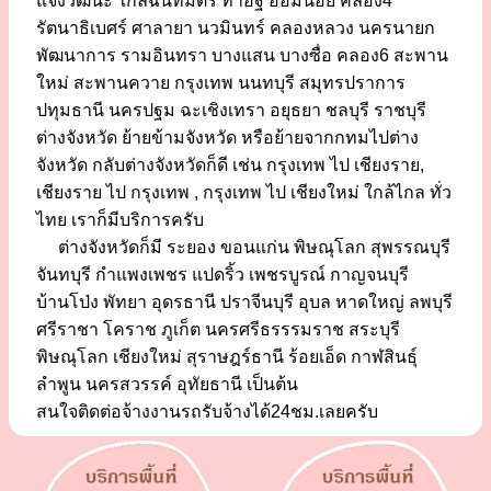
แจ้งวัฒนะ ใกล้ฉันทมิตร ท่าอิฐ อ้อมน้อย คลอง4
รัตนาธิเบศร์ ศาลายา นวมินทร์ คลองหลวง นครนายก
พัฒนาการ รามอินทรา บางแสน บางซื่อ คลอง6 สะพาน
ใหม่ สะพานควาย กรุงเทพ นนทบุรี สมุทรปราการ
ปทุมธานี นครปฐม ฉะเชิงเทรา อยุธยา ชลบุรี ราชบุรี
ต่างจังหวัด ย้ายข้ามจังหวัด หรือย้ายจากกทมไปต่าง
จังหวัด กลับต่างจังหวัดก็ดี เช่น กรุงเทพ ไป เชียงราย,
เชียงราย ไป กรุงเทพ , กรุงเทพ ไป เชียงใหม่ ใกล้ไกล ทั่ว
ไทย เราก็มีบริการครับ
ต่างจังหวัดก็มี ระยอง ขอนแก่น พิษณุโลก สุพรรณบุรี
จันทบุรี กำแพงเพชร แปดริ้ว เพชรบูรณ์ กาญจนบุรี
บ้านโป่ง พัทยา อุดรธานี ปราจีนบุรี อุบล หาดใหญ่ ลพบุรี
ศรีราชา โคราช ภูเก็ต นครศรีธรรรมราช สระบุรี
พิษณุโลก เชียงใหม่ สุราษฎร์ธานี ร้อยเอ็ด กาฬสินธุ์
ลำพูน นครสวรรค์ อุทัยธานี เป็นต้น
สนใจติดต่อจ้างงานรถรับจ้างได้24ชม.เลยครับ