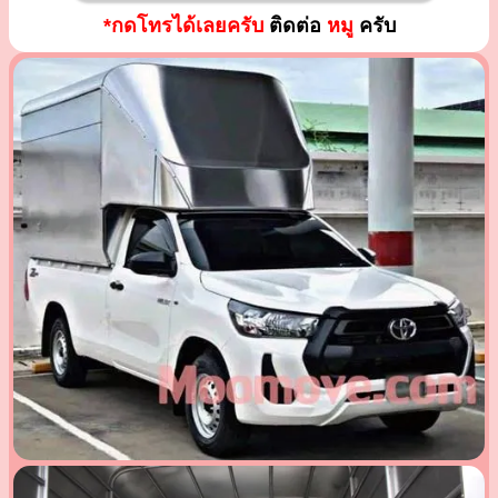
*กดโทรได้เลยครับ
ติดต่อ
หมู
ครับ