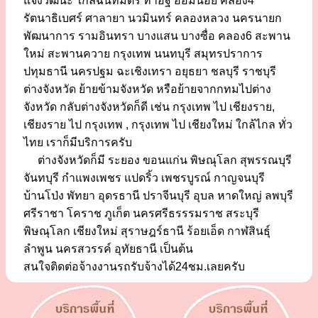
แจ้งวัฒนะ ใกล้ฉันทมิตร ท่าอิฐ อ้อมน้อย คลอง4
รัตนาธิเบศร์ ศาลายา นวมินทร์ คลองหลวง นครนายก
พัฒนาการ รามอินทรา บางแสน บางซื่อ คลอง6 สะพาน
ใหม่ สะพานควาย กรุงเทพ นนทบุรี สมุทรปราการ
ปทุมธานี นครปฐม ฉะเชิงเทรา อยุธยา ชลบุรี ราชบุรี
ต่างจังหวัด ย้ายข้ามจังหวัด หรือย้ายจากกทมไปต่าง
จังหวัด กลับต่างจังหวัดก็ดี เช่น กรุงเทพ ไป เชียงราย,
เชียงราย ไป กรุงเทพ , กรุงเทพ ไป เชียงใหม่ ใกล้ไกล ทั่ว
ไทย เราก็มีบริการครับ
ต่างจังหวัดก็มี ระยอง ขอนแก่น พิษณุโลก สุพรรณบุรี
จันทบุรี กำแพงเพชร แปดริ้ว เพชรบูรณ์ กาญจนบุรี
บ้านโป่ง พัทยา อุดรธานี ปราจีนบุรี อุบล หาดใหญ่ ลพบุรี
ศรีราชา โคราช ภูเก็ต นครศรีธรรรมราช สระบุรี
พิษณุโลก เชียงใหม่ สุราษฎร์ธานี ร้อยเอ็ด กาฬสินธุ์
ลำพูน นครสวรรค์ อุทัยธานี เป็นต้น
สนใจติดต่อจ้างงานรถรับจ้างได้24ชม.เลยครับ