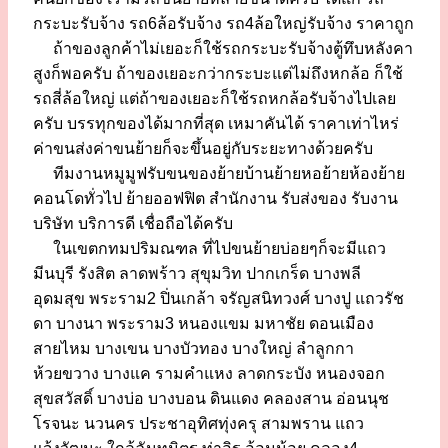
กระบะรับจ้าง รถ6ล้อรับจ้าง รถ4ล้อใหญ่รับจ้าง ราคาถูก
ถ้าของลูกค้าไม่เยอะก็ใช้รถกระบะรับจ้างตู้ทึบหลังคา
สูงก็พอครับ ถ้าของเยอะกว่ากระบะแต่ไม่ถึงหกล้อ ก็ใช้
รถสี่ล้อใหญ่ แต่ถ้าของเยอะก็ใช้รถหกล้อรับจ้างไปเลย
ครับ บรรทุกของได้มากที่สุด เหมาคันได้ ราคาเท่าไหร่
ค่าขนส่งค่าขนย้ายก็จะขึ้นอยู่กับระยะทางด้วยครับ
ทีมงานหมูมูฟรับขนของย้ายบ้านย้ายหอย้ายห้องย้าย
คอนโดทั่วไป ย้ายออฟฟิต สำนักงาน รับส่งของ รับงาน
บริษัท บริการดี เชื่อถือได้ครับ
ในเขตกทมปริมณฑล ที่ไปขนย้ายบ่อยๆก็จะมีแถว
มีนบุรี รังสิต ลาดพร้าว สุขุมวิท ปากเกร็ด บางพลี
อุดมสุข พระราม2 ปิ่นเกล้า จรัญสนิทวงศ์ บางปู แถวรัช
ดา บางนา พระราม3 หนองแขม มหาชัย ดอนเมือง
สายไหม บางเขน บางบัวทอง บางใหญ่ ลำลูกกา
ห้วยขวาง บางแค รามคำแหง ลาดกระบัง หนองจอก
สุขสวัสดิ์ บางบ่อ บางบอน ดินแดง คลองสาน อ่อนนุช
โรจนะ นวนคร ประชาอุทิศทุ่งครุ สามพราน แถว