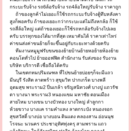
กระบะรับจ้าง รถ6ล้อรับจ้าง รถ4ล้อใหญ่รับจ้าง ราคาถูก
ถ้าของลูกค้าไม่เยอะก็ใช้รถกระบะรับจ้างตู้ทึบหลังคา
สูงก็พอครับ ถ้าของเยอะกว่ากระบะแต่ไม่ถึงหกล้อ ก็ใช้
รถสี่ล้อใหญ่ แต่ถ้าของเยอะก็ใช้รถหกล้อรับจ้างไปเลย
ครับ บรรทุกของได้มากที่สุด เหมาคันได้ ราคาเท่าไหร่
ค่าขนส่งค่าขนย้ายก็จะขึ้นอยู่กับระยะทางด้วยครับ
ทีมงานหมูมูฟรับขนของย้ายบ้านย้ายหอย้ายห้องย้าย
คอนโดทั่วไป ย้ายออฟฟิต สำนักงาน รับส่งของ รับงาน
บริษัท บริการดี เชื่อถือได้ครับ
ในเขตกทมปริมณฑล ที่ไปขนย้ายบ่อยๆก็จะมีแถว
มีนบุรี รังสิต ลาดพร้าว สุขุมวิท ปากเกร็ด บางพลี
อุดมสุข พระราม2 ปิ่นเกล้า จรัญสนิทวงศ์ บางปู แถวรัช
ดา บางนา พระราม3 หนองแขม มหาชัย ดอนเมือง
สายไหม บางเขน บางบัวทอง บางใหญ่ ลำลูกกา
ห้วยขวาง บางแค รามคำแหง ลาดกระบัง หนองจอก
สุขสวัสดิ์ บางบ่อ บางบอน ดินแดง คลองสาน อ่อนนุช
โรจนะ นวนคร ประชาอุทิศทุ่งครุ สามพราน แถว