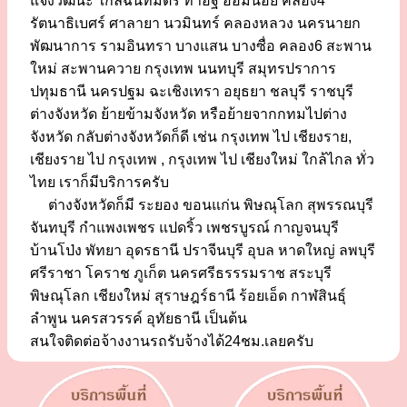
แจ้งวัฒนะ ใกล้ฉันทมิตร ท่าอิฐ อ้อมน้อย คลอง4
รัตนาธิเบศร์ ศาลายา นวมินทร์ คลองหลวง นครนายก
พัฒนาการ รามอินทรา บางแสน บางซื่อ คลอง6 สะพาน
ใหม่ สะพานควาย กรุงเทพ นนทบุรี สมุทรปราการ
ปทุมธานี นครปฐม ฉะเชิงเทรา อยุธยา ชลบุรี ราชบุรี
ต่างจังหวัด ย้ายข้ามจังหวัด หรือย้ายจากกทมไปต่าง
จังหวัด กลับต่างจังหวัดก็ดี เช่น กรุงเทพ ไป เชียงราย,
เชียงราย ไป กรุงเทพ , กรุงเทพ ไป เชียงใหม่ ใกล้ไกล ทั่ว
ไทย เราก็มีบริการครับ
ต่างจังหวัดก็มี ระยอง ขอนแก่น พิษณุโลก สุพรรณบุรี
จันทบุรี กำแพงเพชร แปดริ้ว เพชรบูรณ์ กาญจนบุรี
บ้านโป่ง พัทยา อุดรธานี ปราจีนบุรี อุบล หาดใหญ่ ลพบุรี
ศรีราชา โคราช ภูเก็ต นครศรีธรรรมราช สระบุรี
พิษณุโลก เชียงใหม่ สุราษฎร์ธานี ร้อยเอ็ด กาฬสินธุ์
ลำพูน นครสวรรค์ อุทัยธานี เป็นต้น
สนใจติดต่อจ้างงานรถรับจ้างได้24ชม.เลยครับ