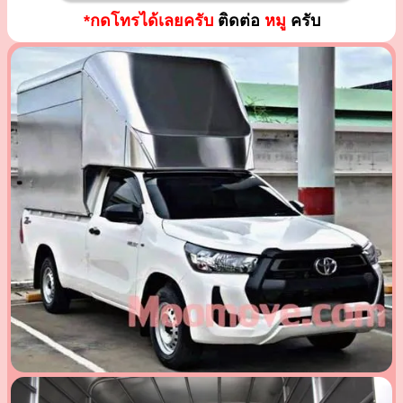
*กดโทรได้เลยครับ
ติดต่อ
หมู
ครับ