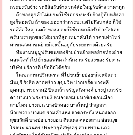
กระบะรับจ้าง รถ6ล้อรับจ้าง รถ4ล้อใหญ่รับจ้าง ราคาถูก
ถ้าของลูกค้าไม่เยอะก็ใช้รถกระบะรับจ้างตู้ทึบหลังคา
สูงก็พอครับ ถ้าของเยอะกว่ากระบะแต่ไม่ถึงหกล้อ ก็ใช้
รถสี่ล้อใหญ่ แต่ถ้าของเยอะก็ใช้รถหกล้อรับจ้างไปเลย
ครับ บรรทุกของได้มากที่สุด เหมาคันได้ ราคาเท่าไหร่
ค่าขนส่งค่าขนย้ายก็จะขึ้นอยู่กับระยะทางด้วยครับ
ทีมงานหมูมูฟรับขนของย้ายบ้านย้ายหอย้ายห้องย้าย
คอนโดทั่วไป ย้ายออฟฟิต สำนักงาน รับส่งของ รับงาน
บริษัท บริการดี เชื่อถือได้ครับ
ในเขตกทมปริมณฑล ที่ไปขนย้ายบ่อยๆก็จะมีแถว
มีนบุรี รังสิต ลาดพร้าว สุขุมวิท ปากเกร็ด บางพลี
อุดมสุข พระราม2 ปิ่นเกล้า จรัญสนิทวงศ์ บางปู แถวรัช
ดา บางนา พระราม3 หนองแขม มหาชัย ดอนเมือง
สายไหม บางเขน บางบัวทอง บางใหญ่ ลำลูกกา
ห้วยขวาง บางแค รามคำแหง ลาดกระบัง หนองจอก
สุขสวัสดิ์ บางบ่อ บางบอน ดินแดง คลองสาน อ่อนนุช
โรจนะ นวนคร ประชาอุทิศทุ่งครุ สามพราน แถว