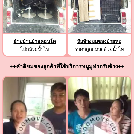
ย้ายบ้านย้ายคอนโด
รับจ้างขนของย้ายหอ
ไปกล้วยน้ำไท
ราคาถูกแถวกล้วยน้ำไท
++คำติชมของลูกค้าที่ใช้บริการหมูมูฟรถรับจ้าง++