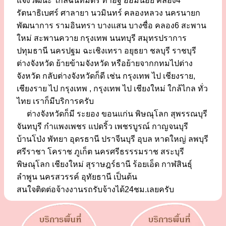
แจ้งวัฒนะ ใกล้ฉันทมิตร ท่าอิฐ อ้อมน้อย คลอง4
รัตนาธิเบศร์ ศาลายา นวมินทร์ คลองหลวง นครนายก
พัฒนาการ รามอินทรา บางแสน บางซื่อ คลอง6 สะพาน
ใหม่ สะพานควาย กรุงเทพ นนทบุรี สมุทรปราการ
ปทุมธานี นครปฐม ฉะเชิงเทรา อยุธยา ชลบุรี ราชบุรี
ต่างจังหวัด ย้ายข้ามจังหวัด หรือย้ายจากกทมไปต่าง
จังหวัด กลับต่างจังหวัดก็ดี เช่น กรุงเทพ ไป เชียงราย,
เชียงราย ไป กรุงเทพ , กรุงเทพ ไป เชียงใหม่ ใกล้ไกล ทั่ว
ไทย เราก็มีบริการครับ
ต่างจังหวัดก็มี ระยอง ขอนแก่น พิษณุโลก สุพรรณบุรี
จันทบุรี กำแพงเพชร แปดริ้ว เพชรบูรณ์ กาญจนบุรี
บ้านโป่ง พัทยา อุดรธานี ปราจีนบุรี อุบล หาดใหญ่ ลพบุรี
ศรีราชา โคราช ภูเก็ต นครศรีธรรรมราช สระบุรี
พิษณุโลก เชียงใหม่ สุราษฎร์ธานี ร้อยเอ็ด กาฬสินธุ์
ลำพูน นครสวรรค์ อุทัยธานี เป็นต้น
สนใจติดต่อจ้างงานรถรับจ้างได้24ชม.เลยครับ