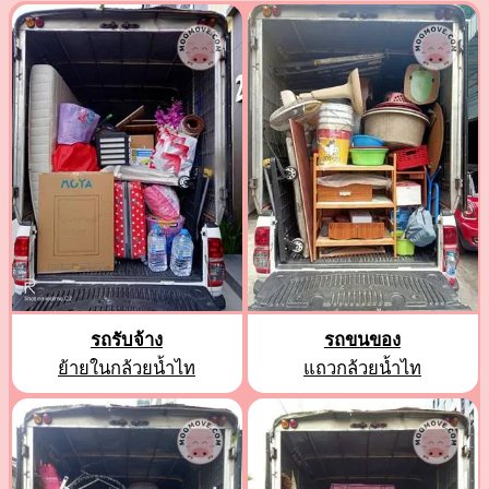
รถรับจ้าง
รถขนของ
ย้ายในกล้วยน้ำไท
แถวกล้วยน้ำไท