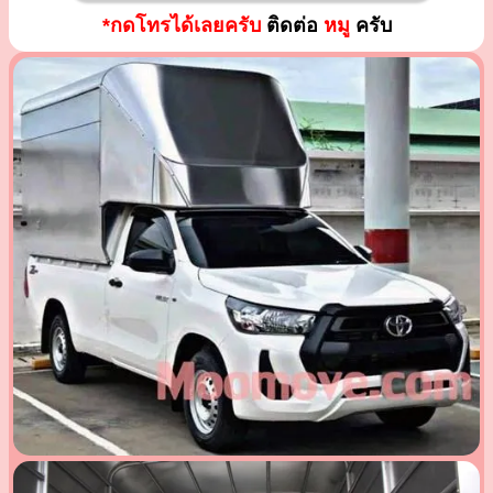
*กดโทรได้เลยครับ
ติดต่อ
หมู
ครับ