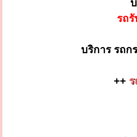
บ
รถร
บริการ รถกร
++
ร