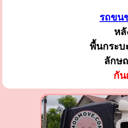
รถขนข
หลั
พื้นกระบ
ลักษ
กั