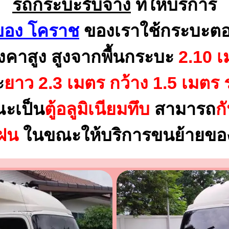
รถกระบะรับจ้าง
ที่ให้บริการ
อง โคราช
ของเราใช้กระบะตอ
งคาสูง สูงจากพื้นกระบะ
2.10 เ
ะ
ยาว 2.3 เมตร
กว้าง 1.5 เมตร 
ณะเป็น
ตู้อลูมิเนียมทึบ
สามารถ
ก
นฝน
ในขณะให้บริการขนย้ายของ