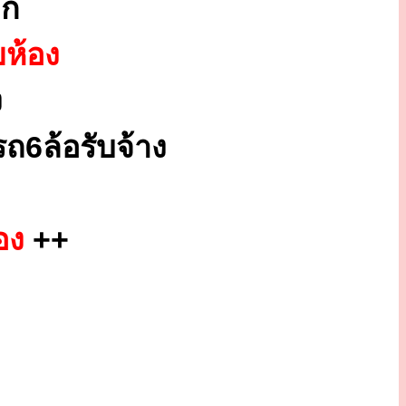
ูก
ยห้อง
ง
ถ6ล้อรับจ้าง
อง
++