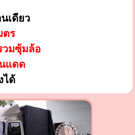
นเดียว
มตร
รวมซุ้มล้อ
ันแดด
ได้