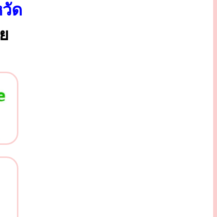
วัด
ทย