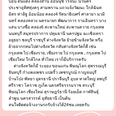
บอน ดินแดง คลองสาน อ่อนนุช โรจนะ นวนคร
ประชาอุทิศทุ่งครุ สามพราน แถวแจ้งวัฒนะ ใกล้ฉันท
มิตร ท่าอิฐ อ้อมน้อย คลอง4 รัตนาธิเบศร์ ศาลายา นวมิ
นทร์ คลองหลวง นครนายก พัฒนาการ รามอินทรา บาง
แสน บางซื่อ คลอง6 สะพานใหม่ สะพานควาย กรุงเทพ
นนทบุรี สมุทรปราการ ปทุมธานี นครปฐม ฉะเชิงเทรา
อยุธยา ชลบุรี ราชบุรี ต่างจังหวัด ย้ายข้ามจังหวัด หรือ
ย้ายจากกทมไปต่างจังหวัด กลับต่างจังหวัดก็ดี เช่น
กรุงเทพ ไป เชียงราย, เชียงราย ไป กรุงเทพ , กรุงเทพ ไป
เชียงใหม่ ใกล้ไกล ทั่วไทย เราก็มีบริการครับ
ต่างจังหวัดก็มี ระยอง ขอนแก่น พิษณุโลก สุพรรณบุรี
จันทบุรี กำแพงเพชร แปดริ้ว เพชรบูรณ์ กาญจนบุรี
บ้านโป่ง พัทยา อุดรธานี ปราจีนบุรี อุบล หาดใหญ่ ลพบุรี
ศรีราชา โคราช ภูเก็ต นครศรีธรรรมราช สระบุรี
พิษณุโลก เชียงใหม่ สุราษฎร์ธานี ร้อยเอ็ด กาฬสินธุ์
ลำพูน นครสวรรค์ อุทัยธานี เป็นต้น
สนใจติดต่อจ้างงานรถรับจ้างได้24ชม.เลยครับ