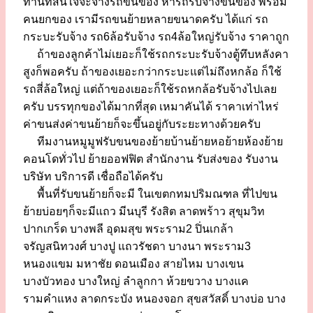
ท่านที่สนใจจะจ้างรถขนของ หารถรับจ้างขนของ พร้อม
คนยกของ เรามีรถขนย้ายหลายขนาดครับ ได้แก่ รถ
กระบะรับจ้าง รถ6ล้อรับจ้าง รถ4ล้อใหญ่รับจ้าง ราคาถูก
ถ้าของลูกค้าไม่เยอะก็ใช้รถกระบะรับจ้างตู้ทึบหลังคา
สูงก็พอครับ ถ้าของเยอะกว่ากระบะแต่ไม่ถึงหกล้อ ก็ใช้
รถสี่ล้อใหญ่ แต่ถ้าของเยอะก็ใช้รถหกล้อรับจ้างไปเลย
ครับ บรรทุกของได้มากที่สุด เหมาคันได้ ราคาเท่าไหร่
ค่าขนส่งค่าขนย้ายก็จะขึ้นอยู่กับระยะทางด้วยครับ
ทีมงานหมูมูฟรับขนของย้ายบ้านย้ายหอย้ายห้องย้าย
คอนโดทั่วไป ย้ายออฟฟิต สำนักงาน รับส่งของ รับงาน
บริษัท บริการดี เชื่อถือได้ครับ
พื้นที่รับขนย้ายก็จะมี ในเขตกทมปริมณฑล ที่ไปขน
ย้ายบ่อยๆก็จะมีแถว มีนบุรี รังสิต ลาดพร้าว สุขุมวิท
ปากเกร็ด บางพลี อุดมสุข พระราม2 ปิ่นเกล้า
จรัญสนิทวงศ์ บางปู แถวรัชดา บางนา พระราม3
หนองแขม มหาชัย ดอนเมือง สายไหม บางเขน
บางบัวทอง บางใหญ่ ลำลูกกา ห้วยขวาง บางแค
รามคำแหง ลาดกระบัง หนองจอก สุขสวัสดิ์ บางบ่อ บาง