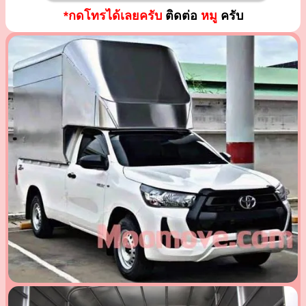
*กดโทรได้เลยครับ
ติดต่อ
หมู
ครับ