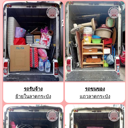
รถรับจ้าง
รถขนของ
ย้ายในลาดกระบัง
แถวลาดกระบัง