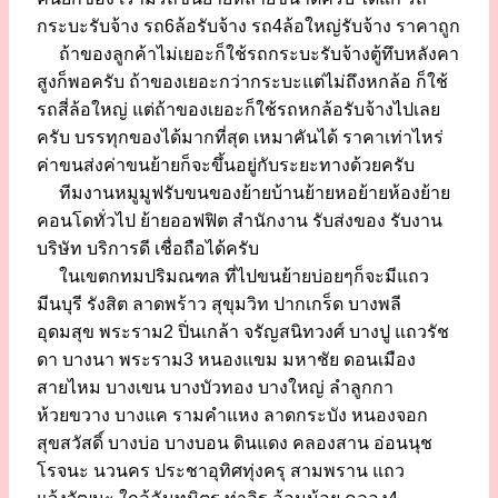
กระบะรับจ้าง รถ6ล้อรับจ้าง รถ4ล้อใหญ่รับจ้าง ราคาถูก
ถ้าของลูกค้าไม่เยอะก็ใช้รถกระบะรับจ้างตู้ทึบหลังคา
สูงก็พอครับ ถ้าของเยอะกว่ากระบะแต่ไม่ถึงหกล้อ ก็ใช้
รถสี่ล้อใหญ่ แต่ถ้าของเยอะก็ใช้รถหกล้อรับจ้างไปเลย
ครับ บรรทุกของได้มากที่สุด เหมาคันได้ ราคาเท่าไหร่
ค่าขนส่งค่าขนย้ายก็จะขึ้นอยู่กับระยะทางด้วยครับ
ทีมงานหมูมูฟรับขนของย้ายบ้านย้ายหอย้ายห้องย้าย
คอนโดทั่วไป ย้ายออฟฟิต สำนักงาน รับส่งของ รับงาน
บริษัท บริการดี เชื่อถือได้ครับ
ในเขตกทมปริมณฑล ที่ไปขนย้ายบ่อยๆก็จะมีแถว
มีนบุรี รังสิต ลาดพร้าว สุขุมวิท ปากเกร็ด บางพลี
อุดมสุข พระราม2 ปิ่นเกล้า จรัญสนิทวงศ์ บางปู แถวรัช
ดา บางนา พระราม3 หนองแขม มหาชัย ดอนเมือง
สายไหม บางเขน บางบัวทอง บางใหญ่ ลำลูกกา
ห้วยขวาง บางแค รามคำแหง ลาดกระบัง หนองจอก
สุขสวัสดิ์ บางบ่อ บางบอน ดินแดง คลองสาน อ่อนนุช
โรจนะ นวนคร ประชาอุทิศทุ่งครุ สามพราน แถว