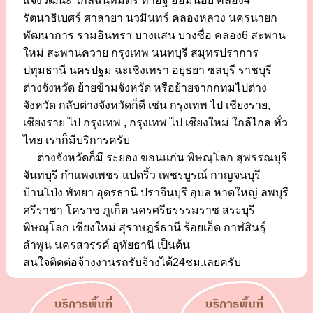
แจ้งวัฒนะ ใกล้ฉันทมิตร ท่าอิฐ อ้อมน้อย คลอง4
รัตนาธิเบศร์ ศาลายา นวมินทร์ คลองหลวง นครนายก
พัฒนาการ รามอินทรา บางแสน บางซื่อ คลอง6 สะพาน
ใหม่ สะพานควาย กรุงเทพ นนทบุรี สมุทรปราการ
ปทุมธานี นครปฐม ฉะเชิงเทรา อยุธยา ชลบุรี ราชบุรี
ต่างจังหวัด ย้ายข้ามจังหวัด หรือย้ายจากกทมไปต่าง
จังหวัด กลับต่างจังหวัดก็ดี เช่น กรุงเทพ ไป เชียงราย,
เชียงราย ไป กรุงเทพ , กรุงเทพ ไป เชียงใหม่ ใกล้ไกล ทั่ว
ไทย เราก็มีบริการครับ
ต่างจังหวัดก็มี ระยอง ขอนแก่น พิษณุโลก สุพรรณบุรี
จันทบุรี กำแพงเพชร แปดริ้ว เพชรบูรณ์ กาญจนบุรี
บ้านโป่ง พัทยา อุดรธานี ปราจีนบุรี อุบล หาดใหญ่ ลพบุรี
ศรีราชา โคราช ภูเก็ต นครศรีธรรรมราช สระบุรี
พิษณุโลก เชียงใหม่ สุราษฎร์ธานี ร้อยเอ็ด กาฬสินธุ์
ลำพูน นครสวรรค์ อุทัยธานี เป็นต้น
สนใจติดต่อจ้างงานรถรับจ้างได้24ชม.เลยครับ