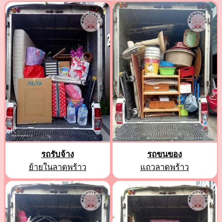
รถรับจ้าง
รถขนของ
ย้ายในลาดพร้าว
แถวลาดพร้าว