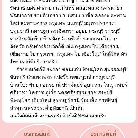
แจ้งวัฒนะ ใกล้ฉันทมิตร ท่าอิฐ อ้อมน้อย คลอง4
รัตนาธิเบศร์ ศาลายา นวมินทร์ คลองหลวง นครนายก
พัฒนาการ รามอินทรา บางแสน บางซื่อ คลอง6 สะพาน
ใหม่ สะพานควาย กรุงเทพ นนทบุรี สมุทรปราการ
ปทุมธานี นครปฐม ฉะเชิงเทรา อยุธยา ชลบุรี ราชบุรี
ต่างจังหวัด ย้ายข้ามจังหวัด หรือย้ายจากกทมไปต่าง
จังหวัด กลับต่างจังหวัดก็ดี เช่น กรุงเทพ ไป เชียงราย,
เชียงราย ไป กรุงเทพ , กรุงเทพ ไป เชียงใหม่ ใกล้ไกล ทั่ว
ไทย เราก็มีบริการครับ
ต่างจังหวัดก็มี ระยอง ขอนแก่น พิษณุโลก สุพรรณบุรี
จันทบุรี กำแพงเพชร แปดริ้ว เพชรบูรณ์ กาญจนบุรี
บ้านโป่ง พัทยา อุดรธานี ปราจีนบุรี อุบล หาดใหญ่ ลพบุรี
ศรีราชา โคราช ภูเก็ต นครศรีธรรรมราช สระบุรี
พิษณุโลก เชียงใหม่ สุราษฎร์ธานี ร้อยเอ็ด กาฬสินธุ์
ลำพูน นครสวรรค์ อุทัยธานี เป็นต้น
สนใจติดต่อจ้างงานรถรับจ้างได้24ชม.เลยครับ