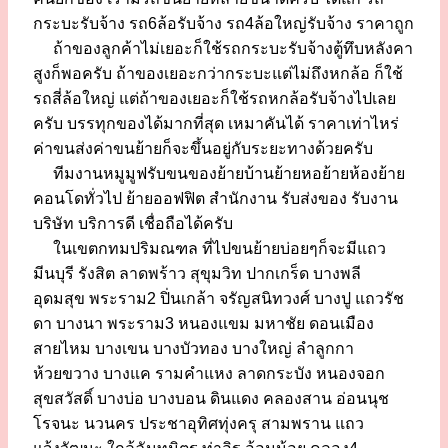
กระบะรับจ้าง รถ6ล้อรับจ้าง รถ4ล้อใหญ่รับจ้าง ราคาถูก
ถ้าของลูกค้าไม่เยอะก็ใช้รถกระบะรับจ้างตู้ทึบหลังคา
สูงก็พอครับ ถ้าของเยอะกว่ากระบะแต่ไม่ถึงหกล้อ ก็ใช้
รถสี่ล้อใหญ่ แต่ถ้าของเยอะก็ใช้รถหกล้อรับจ้างไปเลย
ครับ บรรทุกของได้มากที่สุด เหมาคันได้ ราคาเท่าไหร่
ค่าขนส่งค่าขนย้ายก็จะขึ้นอยู่กับระยะทางด้วยครับ
ทีมงานหมูมูฟรับขนของย้ายบ้านย้ายหอย้ายห้องย้าย
คอนโดทั่วไป ย้ายออฟฟิต สำนักงาน รับส่งของ รับงาน
บริษัท บริการดี เชื่อถือได้ครับ
ในเขตกทมปริมณฑล ที่ไปขนย้ายบ่อยๆก็จะมีแถว
มีนบุรี รังสิต ลาดพร้าว สุขุมวิท ปากเกร็ด บางพลี
อุดมสุข พระราม2 ปิ่นเกล้า จรัญสนิทวงศ์ บางปู แถวรัช
ดา บางนา พระราม3 หนองแขม มหาชัย ดอนเมือง
สายไหม บางเขน บางบัวทอง บางใหญ่ ลำลูกกา
ห้วยขวาง บางแค รามคำแหง ลาดกระบัง หนองจอก
สุขสวัสดิ์ บางบ่อ บางบอน ดินแดง คลองสาน อ่อนนุช
โรจนะ นวนคร ประชาอุทิศทุ่งครุ สามพราน แถว