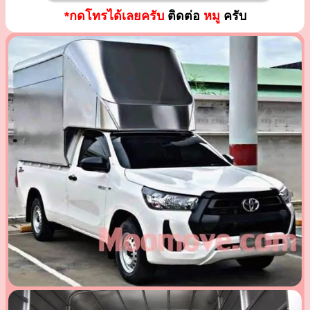
*กดโทรได้เลยครับ
ติดต่อ
หมู
ครับ