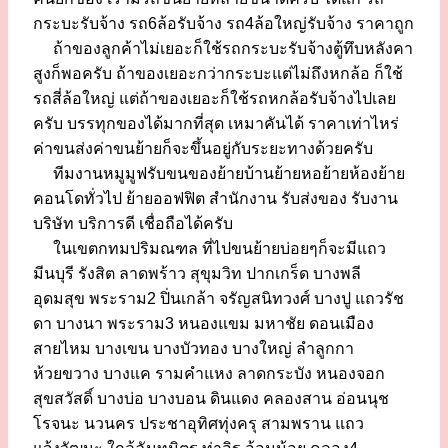
กระบะรับจ้าง รถ6ล้อรับจ้าง รถ4ล้อใหญ่รับจ้าง ราคาถูก
ถ้าของลูกค้าไม่เยอะก็ใช้รถกระบะรับจ้างตู้ทึบหลังคา
สูงก็พอครับ ถ้าของเยอะกว่ากระบะแต่ไม่ถึงหกล้อ ก็ใช้
รถสี่ล้อใหญ่ แต่ถ้าของเยอะก็ใช้รถหกล้อรับจ้างไปเลย
ครับ บรรทุกของได้มากที่สุด เหมาคันได้ ราคาเท่าไหร่
ค่าขนส่งค่าขนย้ายก็จะขึ้นอยู่กับระยะทางด้วยครับ
ทีมงานหมูมูฟรับขนของย้ายบ้านย้ายหอย้ายห้องย้าย
คอนโดทั่วไป ย้ายออฟฟิต สำนักงาน รับส่งของ รับงาน
บริษัท บริการดี เชื่อถือได้ครับ
ในเขตกทมปริมณฑล ที่ไปขนย้ายบ่อยๆก็จะมีแถว
มีนบุรี รังสิต ลาดพร้าว สุขุมวิท ปากเกร็ด บางพลี
อุดมสุข พระราม2 ปิ่นเกล้า จรัญสนิทวงศ์ บางปู แถวรัช
ดา บางนา พระราม3 หนองแขม มหาชัย ดอนเมือง
สายไหม บางเขน บางบัวทอง บางใหญ่ ลำลูกกา
ห้วยขวาง บางแค รามคำแหง ลาดกระบัง หนองจอก
สุขสวัสดิ์ บางบ่อ บางบอน ดินแดง คลองสาน อ่อนนุช
โรจนะ นวนคร ประชาอุทิศทุ่งครุ สามพราน แถว