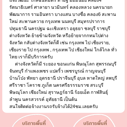
แจ้งวัฒนะ ใกล้ฉันทมิตร ท่าอิฐ อ้อมน้อย คลอง4
รัตนาธิเบศร์ ศาลายา นวมินทร์ คลองหลวง นครนายก
พัฒนาการ รามอินทรา บางแสน บางซื่อ คลอง6 สะพาน
ใหม่ สะพานควาย กรุงเทพ นนทบุรี สมุทรปราการ
ปทุมธานี นครปฐม ฉะเชิงเทรา อยุธยา ชลบุรี ราชบุรี
ต่างจังหวัด ย้ายข้ามจังหวัด หรือย้ายจากกทมไปต่าง
จังหวัด กลับต่างจังหวัดก็ดี เช่น กรุงเทพ ไป เชียงราย,
เชียงราย ไป กรุงเทพ , กรุงเทพ ไป เชียงใหม่ ใกล้ไกล ทั่ว
ไทย เราก็มีบริการครับ
ต่างจังหวัดก็มี ระยอง ขอนแก่น พิษณุโลก สุพรรณบุรี
จันทบุรี กำแพงเพชร แปดริ้ว เพชรบูรณ์ กาญจนบุรี
บ้านโป่ง พัทยา อุดรธานี ปราจีนบุรี อุบล หาดใหญ่ ลพบุรี
ศรีราชา โคราช ภูเก็ต นครศรีธรรรมราช สระบุรี
พิษณุโลก เชียงใหม่ สุราษฎร์ธานี ร้อยเอ็ด กาฬสินธุ์
ลำพูน นครสวรรค์ อุทัยธานี เป็นต้น
สนใจติดต่อจ้างงานรถรับจ้างได้24ชม.เลยครับ