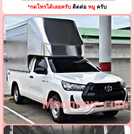
*กดโทรได้เลยครับ
ติดต่อ
หมู
ครับ