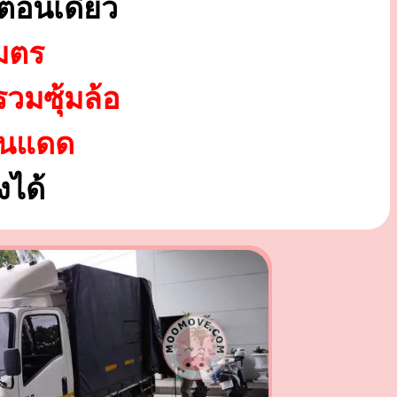
ตอนเดียว
มตร
รวมซุ้มล้อ
ันแดด
ได้