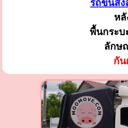
รถขนส่ง
หลั
พื้นกระบ
ลักษ
กั