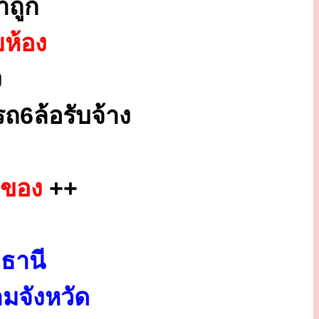
ถูก
ยห้อง
ง
ถ6ล้อรับจ้าง
กของ
++
ธานี
มจังหวัด