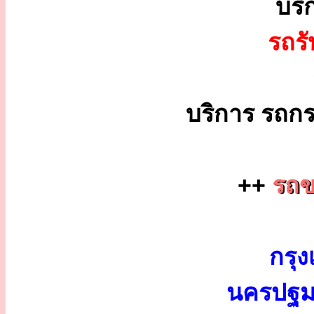
บริ
รถร
บริการ รถกร
++
รถข
กรุง
นครปฐม 