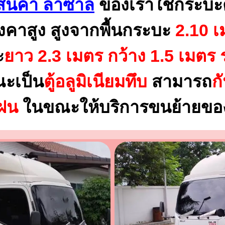
สินค้า ลาซาล
ของเราใช้กระบะ
งคาสูง สูงจากพื้นกระบะ
2.10 เ
ะ
ยาว 2.3 เมตร
กว้าง 1.5 เมตร 
ณะเป็น
ตู้อลูมิเนียมทึบ
สามารถ
ก
นฝน
ในขณะให้บริการขนย้ายของ