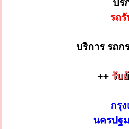
บริ
รถร
บริการ รถกร
++
รับย
กรุง
นครปฐม 