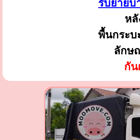
รับย้ายบ้
หลั
พื้นกระบ
ลักษ
กั