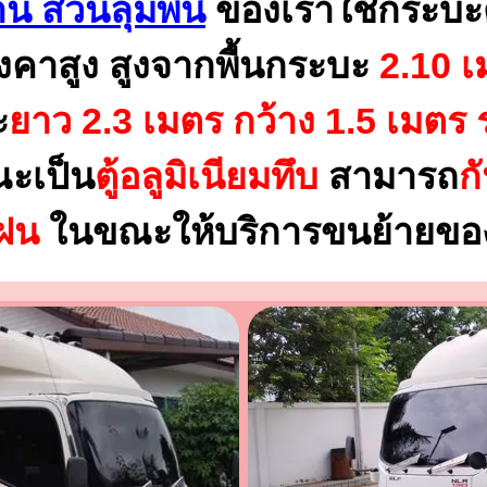
าน สวนลุมพินี
ของเราใช้กระบะ
งคาสูง สูงจากพื้นกระบะ
2.10 เ
ะ
ยาว 2.3 เมตร
กว้าง 1.5 เมตร 
ณะเป็น
ตู้อลูมิเนียมทึบ
สามารถ
ก
นฝน
ในขณะให้บริการขนย้ายของ