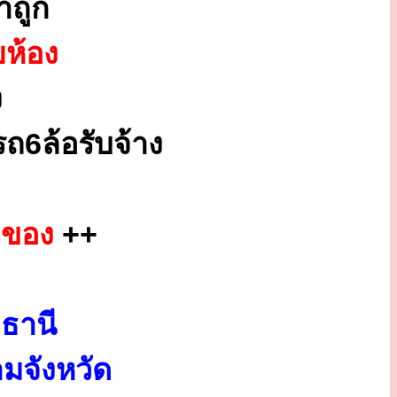
าถูก
ยห้อง
ง
ถ6ล้อรับจ้าง
กของ
++
ธานี
มจังหวัด