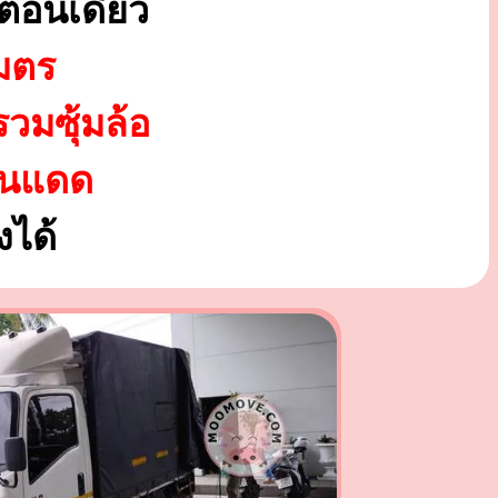
ตอนเดียว
มตร
รวมซุ้มล้อ
ันแดด
ได้