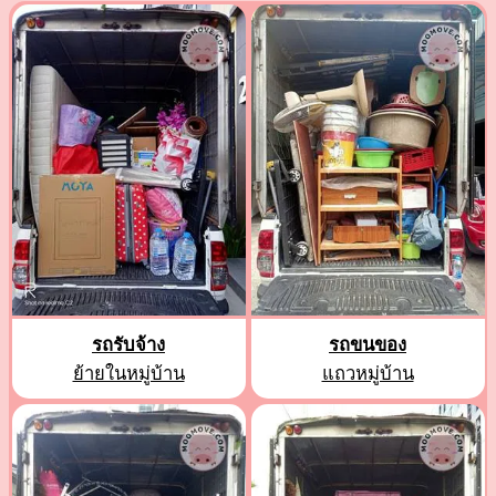
รถรับจ้าง
รถขนของ
ย้ายในหมู่บ้าน
แถวหมู่บ้าน