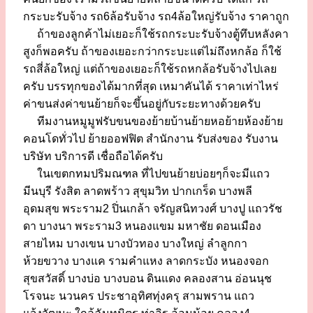
กระบะรับจ้าง รถ6ล้อรับจ้าง รถ4ล้อใหญ่รับจ้าง ราคาถูก
ถ้าของลูกค้าไม่เยอะก็ใช้รถกระบะรับจ้างตู้ทึบหลังคา
สูงก็พอครับ ถ้าของเยอะกว่ากระบะแต่ไม่ถึงหกล้อ ก็ใช้
รถสี่ล้อใหญ่ แต่ถ้าของเยอะก็ใช้รถหกล้อรับจ้างไปเลย
ครับ บรรทุกของได้มากที่สุด เหมาคันได้ ราคาเท่าไหร่
ค่าขนส่งค่าขนย้ายก็จะขึ้นอยู่กับระยะทางด้วยครับ
ทีมงานหมูมูฟรับขนของย้ายบ้านย้ายหอย้ายห้องย้าย
คอนโดทั่วไป ย้ายออฟฟิต สำนักงาน รับส่งของ รับงาน
บริษัท บริการดี เชื่อถือได้ครับ
ในเขตกทมปริมณฑล ที่ไปขนย้ายบ่อยๆก็จะมีแถว
มีนบุรี รังสิต ลาดพร้าว สุขุมวิท ปากเกร็ด บางพลี
อุดมสุข พระราม2 ปิ่นเกล้า จรัญสนิทวงศ์ บางปู แถวรัช
ดา บางนา พระราม3 หนองแขม มหาชัย ดอนเมือง
สายไหม บางเขน บางบัวทอง บางใหญ่ ลำลูกกา
ห้วยขวาง บางแค รามคำแหง ลาดกระบัง หนองจอก
สุขสวัสดิ์ บางบ่อ บางบอน ดินแดง คลองสาน อ่อนนุช
โรจนะ นวนคร ประชาอุทิศทุ่งครุ สามพราน แถว