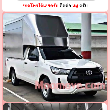
*กดโทรได้เลยครับ
ติดต่อ
หมู
ครับ