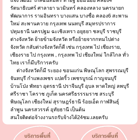
แจ้งวัฒนะ ใกล้ฉันทมิตร ท่าอิฐ อ้อมน้อย คลอง4
รัตนาธิเบศร์ ศาลายา นวมินทร์ คลองหลวง นครนายก
พัฒนาการ รามอินทรา บางแสน บางซื่อ คลอง6 สะพาน
ใหม่ สะพานควาย กรุงเทพ นนทบุรี สมุทรปราการ
ปทุมธานี นครปฐม ฉะเชิงเทรา อยุธยา ชลบุรี ราชบุรี
ต่างจังหวัด ย้ายข้ามจังหวัด หรือย้ายจากกทมไปต่าง
จังหวัด กลับต่างจังหวัดก็ดี เช่น กรุงเทพ ไป เชียงราย,
เชียงราย ไป กรุงเทพ , กรุงเทพ ไป เชียงใหม่ ใกล้ไกล ทั่ว
ไทย เราก็มีบริการครับ
ต่างจังหวัดก็มี ระยอง ขอนแก่น พิษณุโลก สุพรรณบุรี
จันทบุรี กำแพงเพชร แปดริ้ว เพชรบูรณ์ กาญจนบุรี
บ้านโป่ง พัทยา อุดรธานี ปราจีนบุรี อุบล หาดใหญ่ ลพบุรี
ศรีราชา โคราช ภูเก็ต นครศรีธรรรมราช สระบุรี
พิษณุโลก เชียงใหม่ สุราษฎร์ธานี ร้อยเอ็ด กาฬสินธุ์
ลำพูน นครสวรรค์ อุทัยธานี เป็นต้น
สนใจติดต่อจ้างงานรถรับจ้างได้24ชม.เลยครับ