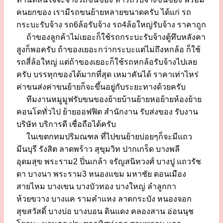
คนยกของ เรามีรถขนย้ายหลายขนาดครับ ได้แก่ รถ
กระบะรับจ้าง รถ6ล้อรับจ้าง รถ4ล้อใหญ่รับจ้าง ราคาถูก
ถ้าของลูกค้าไม่เยอะก็ใช้รถกระบะรับจ้างตู้ทึบหลังคา
สูงก็พอครับ ถ้าของเยอะกว่ากระบะแต่ไม่ถึงหกล้อ ก็ใช้
รถสี่ล้อใหญ่ แต่ถ้าของเยอะก็ใช้รถหกล้อรับจ้างไปเลย
ครับ บรรทุกของได้มากที่สุด เหมาคันได้ ราคาเท่าไหร่
ค่าขนส่งค่าขนย้ายก็จะขึ้นอยู่กับระยะทางด้วยครับ
ทีมงานหมูมูฟรับขนของย้ายบ้านย้ายหอย้ายห้องย้าย
คอนโดทั่วไป ย้ายออฟฟิต สำนักงาน รับส่งของ รับงาน
บริษัท บริการดี เชื่อถือได้ครับ
ในเขตกทมปริมณฑล ที่ไปขนย้ายบ่อยๆก็จะมีแถว
มีนบุรี รังสิต ลาดพร้าว สุขุมวิท ปากเกร็ด บางพลี
อุดมสุข พระราม2 ปิ่นเกล้า จรัญสนิทวงศ์ บางปู แถวรัช
ดา บางนา พระราม3 หนองแขม มหาชัย ดอนเมือง
สายไหม บางเขน บางบัวทอง บางใหญ่ ลำลูกกา
ห้วยขวาง บางแค รามคำแหง ลาดกระบัง หนองจอก
สุขสวัสดิ์ บางบ่อ บางบอน ดินแดง คลองสาน อ่อนนุช