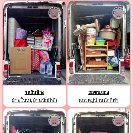
รถรับจ้าง
รถขนของ
ย้ายในหมู่บ้านนักกีฬา
แถวหมู่บ้านนักกีฬา