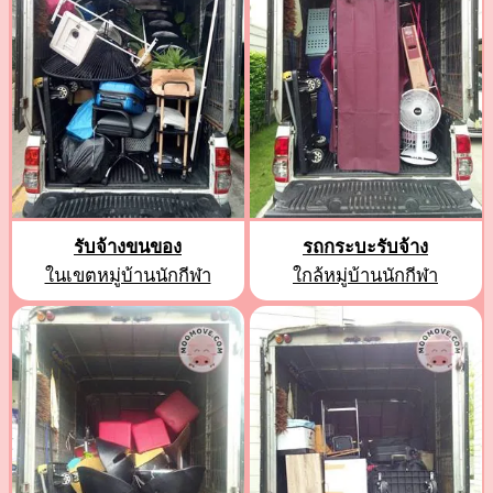
รับจ้างขนของ
รถกระบะรับจ้าง
ในเขตหมู่บ้านนักกีฬา
ใกล้หมู่บ้านนักกีฬา