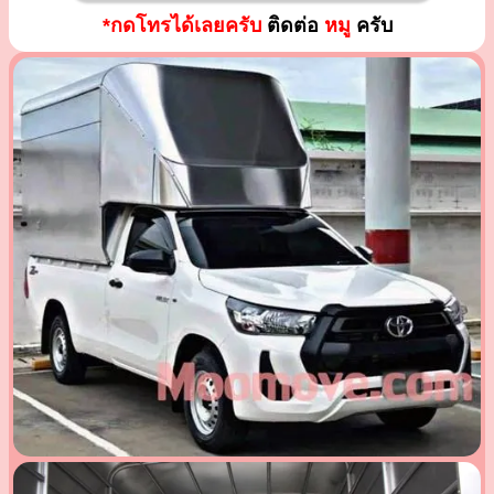
*กดโทรได้เลยครับ
ติดต่อ
หมู
ครับ