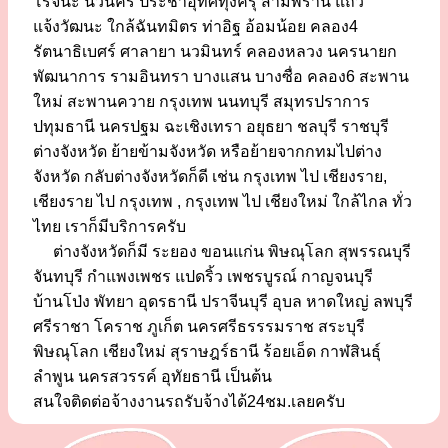
โรจนะ นวนคร ประชาอุทิศทุ่งครุ สามพราน แถว
แจ้งวัฒนะ ใกล้ฉันทมิตร ท่าอิฐ อ้อมน้อย คลอง4
รัตนาธิเบศร์ ศาลายา นวมินทร์ คลองหลวง นครนายก
พัฒนาการ รามอินทรา บางแสน บางซื่อ คลอง6 สะพาน
ใหม่ สะพานควาย กรุงเทพ นนทบุรี สมุทรปราการ
ปทุมธานี นครปฐม ฉะเชิงเทรา อยุธยา ชลบุรี ราชบุรี
ต่างจังหวัด ย้ายข้ามจังหวัด หรือย้ายจากกทมไปต่าง
จังหวัด กลับต่างจังหวัดก็ดี เช่น กรุงเทพ ไป เชียงราย,
เชียงราย ไป กรุงเทพ , กรุงเทพ ไป เชียงใหม่ ใกล้ไกล ทั่ว
ไทย เราก็มีบริการครับ
ต่างจังหวัดก็มี ระยอง ขอนแก่น พิษณุโลก สุพรรณบุรี
จันทบุรี กำแพงเพชร แปดริ้ว เพชรบูรณ์ กาญจนบุรี
บ้านโป่ง พัทยา อุดรธานี ปราจีนบุรี อุบล หาดใหญ่ ลพบุรี
ศรีราชา โคราช ภูเก็ต นครศรีธรรรมราช สระบุรี
พิษณุโลก เชียงใหม่ สุราษฎร์ธานี ร้อยเอ็ด กาฬสินธุ์
ลำพูน นครสวรรค์ อุทัยธานี เป็นต้น
สนใจติดต่อจ้างงานรถรับจ้างได้24ชม.เลยครับ